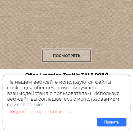
ПОСМОТРЕТЬ
Обои Loymina Textile
TXL3 008/1
На нашем веб-сайте используются файлы
cookie для обеспечения наилучшего
Флизелиновые,
Россия, 1x10,05 м
взаимодействия с пользователем. Используя
веб-сайт, вы соглашаетесь с использованием
10 380 руб.
Цена:
файлов cookie.
Подробнее про cookie ⟶
В КОРЗИНУ
Принять