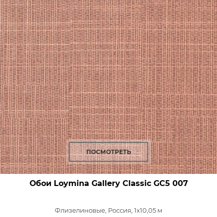
ПОСМОТРЕТЬ
Обои Loymina Gallery Classic
GC5 007
Флизелиновые,
Россия, 1x10,05 м