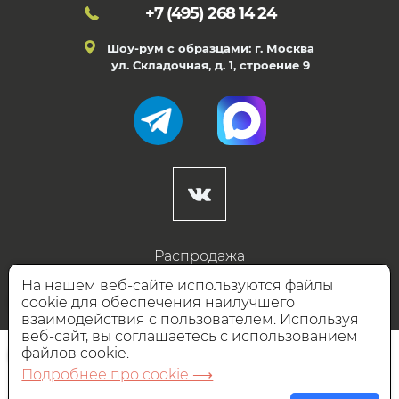
+7 (495)
268 14 24
Шоу-рум с образцами: г. Москва
ул. Складочная, д. 1, строение 9
Распродажа
Готовые дизайны
На нашем веб-сайте используются файлы
cookie для обеспечения наилучшего
Дизайнерам
взаимодействия с пользователем. Используя
веб-сайт, вы соглашаетесь с использованием
НАШИ ПАРТНЁРЫ
файлов cookie.
Подробнее про cookie ⟶