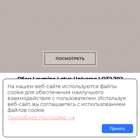
ПОСМОТРЕТЬ
Обои Loymina Lotus Universe
LOT2 702
На нашем веб-сайте используются файлы
cookie для обеспечения наилучшего
Флизелиновые,
Россия, 1x10 м
взаимодействия с пользователем. Используя
веб-сайт, вы соглашаетесь с использованием
9 400 руб.
Цена:
файлов cookie.
Подробнее про cookie ⟶
В КОРЗИНУ
Принять