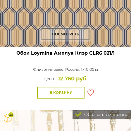
ПОСМОТРЕТЬ
Обои Loymina Амплуа Клэр
CLR6 021/1
Флизелиновые,
Россия, 1x10,05 м
12 760 руб.
Цена:
В КОРЗИНУ
Образец в магазине