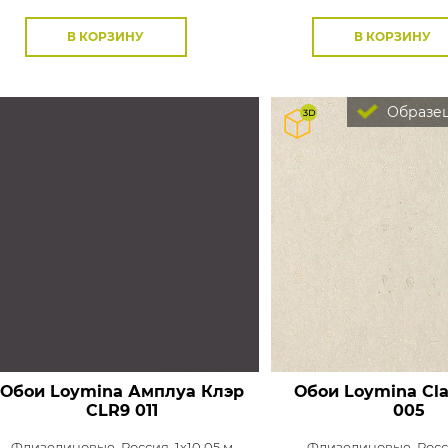
В КОРЗИНУ
В КОРЗИНУ
Образец
Обои Loymina Амплуа Клэр
Обои Loymina Cla
CLR9 011
005
Флизелиновые,
Россия, 1x10,05 м
Флизелиновые,
Росс