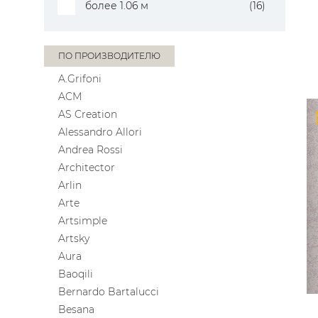
более 1.06 м
(16)
ПО ПРОИЗВОДИТЕЛЮ
A.Grifoni
ACM
AS Creation
Alessandro Allori
Andrea Rossi
Architector
Arlin
Arte
Artsimple
Artsky
Aura
Baoqili
Bernardo Bartalucci
Besana