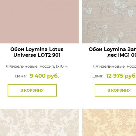
Обои Loymina Lotus
Обои Loymina За
Universe
LOT2 901
лес
IMG1 0
Флизелиновые,
Россия, 1x10 м
Флизелиновые,
Росс
9 400 руб.
12 975 руб
Цена:
Цена:
В КОРЗИНУ
В КОРЗИНУ