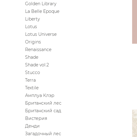
Golden Library
ЦВЕТА
La Belle Epoque
Liberty
Lotus
Lotus Universe
Origins
Renaissance
Shade
Shade vol.2
Stucco
Terra
Textile
Амплуа Клэр
Британский лес
Британский сад
Вистерия
Денди
Загадочный лес