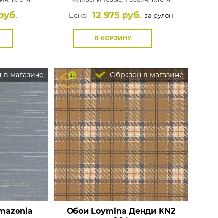
руб.
12 975 руб.
Цена:
за рулон
В КОРЗИНУ
 в магазине
Образец в магазине
mazonia
Обои Loymina Денди
KN2