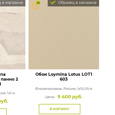
 в магазине
Образец в магазине
ina
Обои Loymina Lotus
LOT1
 панно 2
603
1
Флизелиновые,
Россия, 1x10,05 м
ия, 1x1 м
9 400 руб.
Цена:
руб.
В КОРЗИНУ