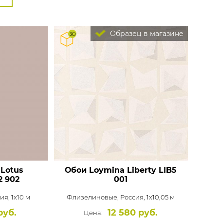
Образец в магазине
Lotus
Обои Loymina Liberty
LIB5
2 902
001
ия, 1x10 м
Флизелиновые,
Россия, 1x10,05 м
руб.
12 580 руб.
Цена: