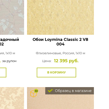
Rasch
Luna
Wallquest
Все бренды
ПОКАЗАТЬ ВСЕ ОБОИ
гадочный
Обои Loymina Classic 2
V8
02
004
ия, 1x10 м
Флизелиновые,
Россия, 1x10 м
.
12 395 руб.
за рулон
Цена:
В КОРЗИНУ
Образец в магазине