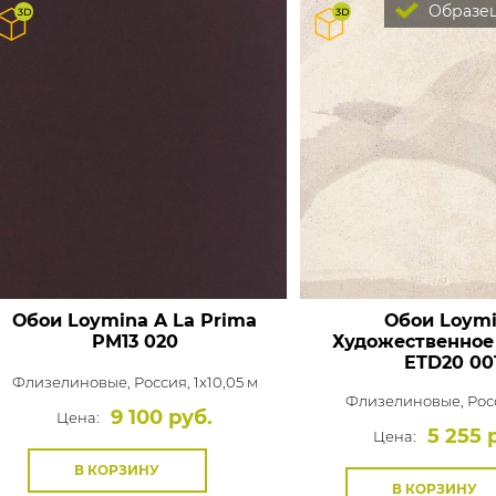
Образец
Обои Loymina A La Prima
Обои Loym
PM13 020
Художественное
ETD20 00
Флизелиновые,
Россия, 1x10,05 м
Флизелиновые,
Росс
9 100 руб.
Цена:
5 255 
Цена:
В КОРЗИНУ
В КОРЗИНУ