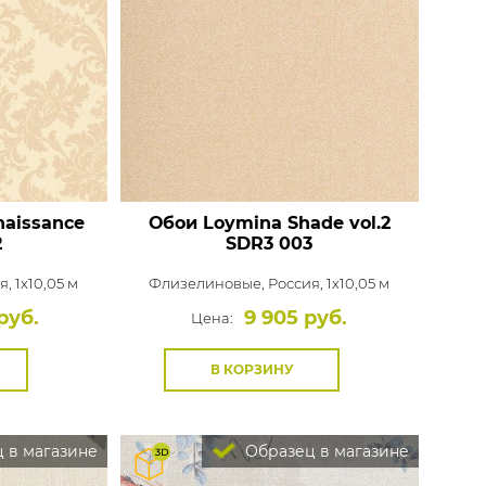
aissance
Обои Loymina Shade vol.2
2
SDR3 003
, 1x10,05 м
Флизелиновые,
Россия, 1x10,05 м
руб.
9 905 руб.
Цена:
В КОРЗИНУ
 в магазине
Образец в магазине