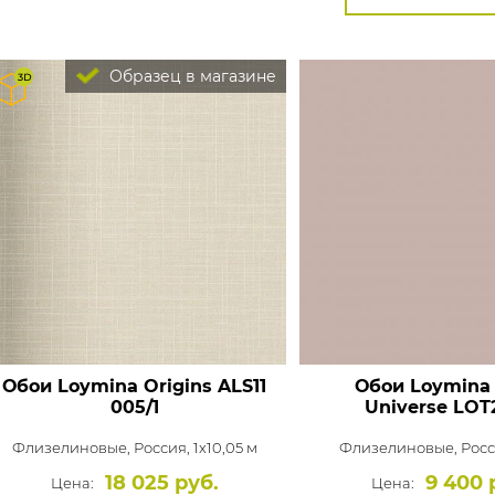
Образец в магазине
Обои Loymina Origins
ALS11
Обои Loymina 
005/1
Universe
LOT
Флизелиновые,
Россия, 1x10,05 м
Флизелиновые,
Росс
18 025 руб.
9 400 
Цена:
Цена: