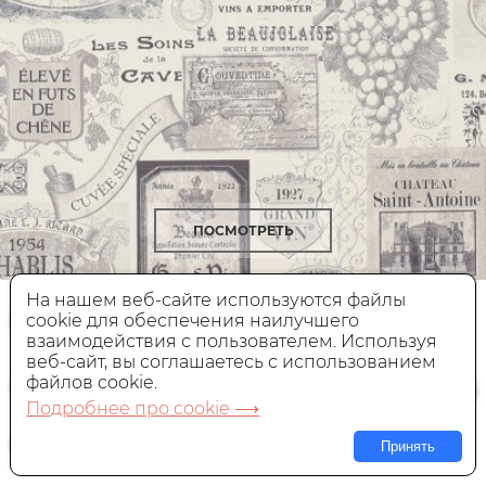
ПОСМОТРЕТЬ
На нашем веб-сайте используются файлы
Обои Aura Gourmet Tour II
G12284
cookie для обеспечения наилучшего
взаимодействия с пользователем. Используя
веб-сайт, вы соглашаетесь с использованием
Виниловые,
Англия, 0,53x10 м
файлов cookie.
5 990 руб.
Цена:
Подробнее про cookie ⟶
Принять
В КОРЗИНУ