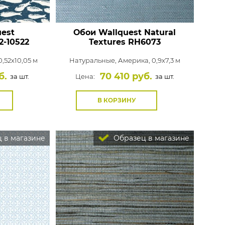
est
Обои Wallquest Natural
2-10522
Textures
RH6073
,52x10,05 м
Натуральные,
Америка, 0,9x7,3 м
б.
70 410 руб.
за шт.
Цена:
за шт.
В КОРЗИНУ
 в магазине
Образец в магазине