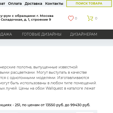
рат
Оплата
Доставка
Контакты
ПОИСК ТОВАРА
у-рум с образцами: г. Москва
0
0
 Складочная, д. 1, строение 9
ОДАЖА
ГОТОВЫЕ ДИЗАЙНЫ
ДИЗАЙНЕРАМ
СТРАНЫ
Америка
Англия
Бельгия
Германия
Голландия
Италия
Россия
Все страны
йнерские полотна, выпущенные известной
ыми расцветками. Могут выступать в качестве
БРЕНДЫ
тся с однотонными моделями. Изготавливаются
 могут быть использованы в любом типе помещений.
Marburg
Loymina
Milassa
Aura
York
х лучей. Цены на обои Wallquest в каталоге лежат
Khroma
Andrea Rossi
Bernardo Bartalucci
Zambaiti
KT-Exclusive
Baoqili
AS Creation
циях - 251, по ценам от 13550 руб. до 99430 руб.
Hygge Roll
Распродажа остатков
Grandeco