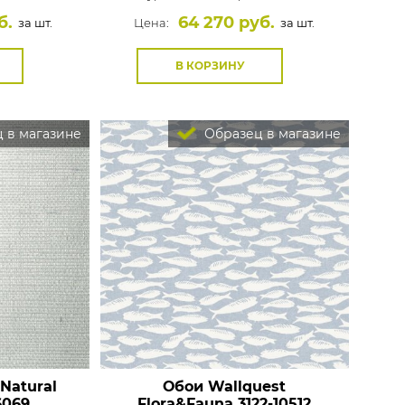
б.
64 270 руб.
за шт.
Цена:
за шт.
В КОРЗИНУ
 в магазине
Образец в магазине
Natural
Обои Wallquest
069
Flora&Fauna
3122-10512