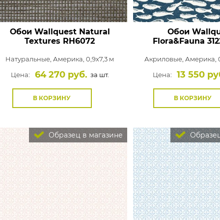
Обои Wallquest Natural
Обои Wallqu
Textures
RH6072
Flora&Fauna
312
Натуральные,
Америка, 0,9x7,3 м
Акриловые,
Америка, 0
64 270 руб.
13 550 ру
Цена:
за шт.
Цена:
В КОРЗИНУ
В КОРЗИНУ
Образец в магазине
Образец