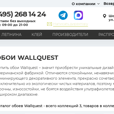
Возв
О компании
495)
268 14 24
Шо
ул.
таем без выходных
Написать директору
с 09-00 до 21-00
ЛЕПНИНА
КЛЕЙ
ПРОИЗВОДИТЕЛИ
РАСПР
СТИЛЬ
Кантри
Модерн
Прованс
Хай-тек
Лофт
ОБОИ WALLQUEST
Классика
Английский стиль
Скандинавский стиль
Японский стиль
Все стили
упить обои Wallquest – значит приобрести уникальные диза
мериканской фабрикой. Отличаются спокойными, ненавязчив
РИСУНОК
оминирующего декоративного элемента, прекрасно сочетаю
сключительно из экологически чистых материалов, поэтому
Граффити
Карта мира
Книги
Под кирпич
очны, износостойки, не боятся воздействия ультрафиолетовы
С вензелями
С надписями
Однотонные
 широком диапазоне.
Геометрический рисунок
Цветы
Дамаск
талог обоев Wallquest - всего коллекций 3, товаров в коллек
В клетку
В полоску
Все рисунки