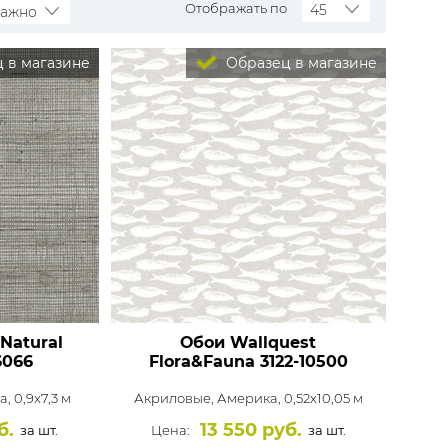
Rasch
Luna
Wallquest
Все бренды
Отображать по
45
важно
 в магазине
Образец в магазине
ПОКАЗАТЬ ВСЕ ОБОИ
Natural
Обои Wallquest
066
Flora&Fauna
3122-10500
, 0,9x7,3 м
Акриловые,
Америка, 0,52x10,05 м
б.
13 550 руб.
за шт.
Цена:
за шт.