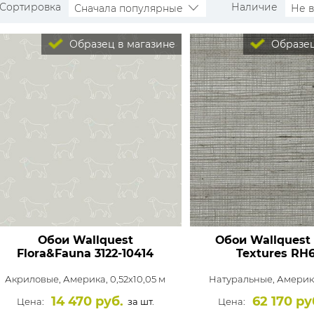
Сортировка
Наличие
Сначала популярные
Не 
Образец в магазине
Образец
Обои Wallquest
Обои Wallquest 
Flora&Fauna
3122-10414
Textures
RH6
Акриловые,
Америка, 0,52x10,05 м
Натуральные,
Америка
14 470 руб.
62 170 ру
Цена:
за шт.
Цена: