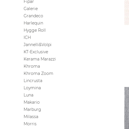
Fipar
Galerie
Grandeco
Harlequin
Hygge Roll
ICH
Jannelli&Volpi
KT-Exclusive
Kerama Marazzi
Khroma
Khroma Zoom
Lincrusta
Loymina
Luna
Makario
Marburg
Milassa
Morris