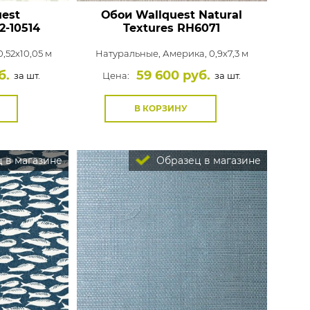
est
Обои Wallquest Natural
2-10514
Textures
RH6071
,52x10,05 м
Натуральные,
Америка, 0,9x7,3 м
б.
59 600 руб.
за шт.
Цена:
за шт.
В КОРЗИНУ
 в магазине
Образец в магазине