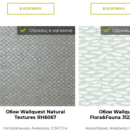
В КОРЗИНУ
В КОРЗИНУ
Образец в магазине
Образец
Обои Wallquest Natural
Обои Wallqu
Textures
RH6067
Flora&Fauna
312
Натуральные,
Америка, 0,9x7,3 м
Акриловые,
Америка, 0