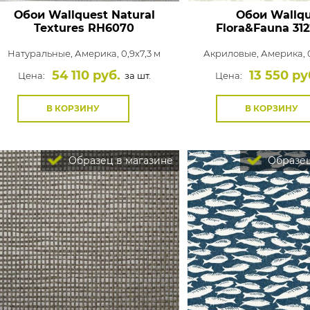
Обои Wallquest Natural
Обои Wallqu
Textures
RH6070
Flora&Fauna
312
Натуральные,
Америка, 0,9x7,3 м
Акриловые,
Америка, 0
54 110 руб.
13 550 ру
Цена:
за шт.
Цена:
В КОРЗИНУ
В КОРЗИНУ
Образец в магазине
Образец