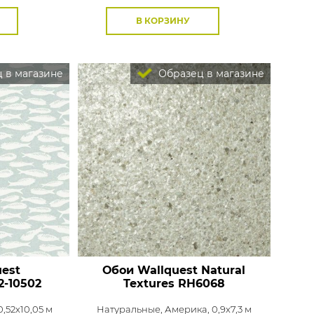
В КОРЗИНУ
 в магазине
Образец в магазине
est
Обои Wallquest Natural
2-10502
Textures
RH6068
,52x10,05 м
Натуральные,
Америка, 0,9x7,3 м