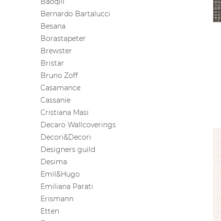
Baoqili
Bernardo Bartalucci
Besana
Borastapeter
Brewster
Bristar
Bruno Zoff
Casamance
Cassanie
Cristiana Masi
Decaro Wallcoverings
Decori&Decori
Designers guild
Desima
Emil&Hugo
Emiliana Parati
Erismann
Etten