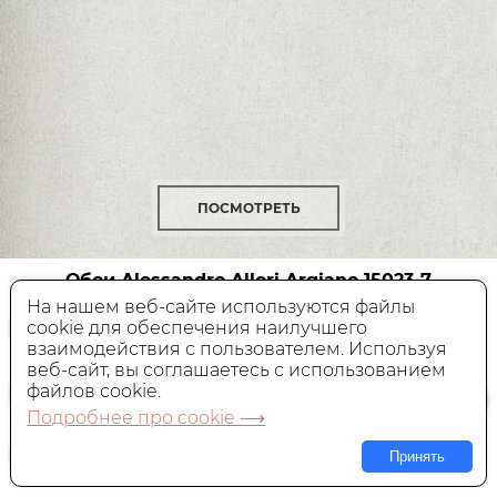
ПОСМОТРЕТЬ
Обои Alessandro Allori Argiano
15023-7
На нашем веб-сайте используются файлы
cookie для обеспечения наилучшего
Виниловые,
Южная Корея, 1,06x10,05 м
взаимодействия с пользователем. Используя
веб-сайт, вы соглашаетесь с использованием
4 800 руб.
Цена:
файлов cookie.
Подробнее про cookie ⟶
В КОРЗИНУ
Принять