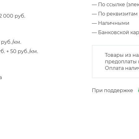
— По ссылке (эле
— По реквизитам 
 000 руб.
— Наличными
— Банковской к
руб./км.
 + 50 руб./км.
Товары из на
предоплаты 
Оплата нали
а
При поддержке