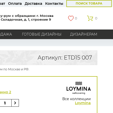
рат
Оплата
Доставка
Контакты
ПОИСК ТОВАРА
у-рум с образцами: г. Москва
0
0
 Складочная, д. 1, строение 9
ОДАЖА
ГОТОВЫЕ ДИЗАЙНЫ
ДИЗАЙНЕРАМ
СТРАНЫ
Америка
Англия
Бельгия
Германия
Артикул: ETD15 007
Голландия
Италия
Россия
Все страны
м по Москве и РФ.
БРЕНДЫ
Marburg
Loymina
Milassa
Aura
York
Khroma
Andrea Rossi
Bernardo Bartalucci
анно 2
Zambaiti
KT-Exclusive
Baoqili
Все коллекции
AS Creation
Loymina
Hygge Roll
Grandeco
Rasch
Luna