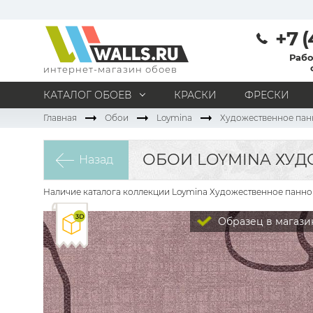
+7 (
Рабо
интернет-магазин обоев
КАТАЛОГ ОБОЕВ
КРАСКИ
ФРЕСКИ
Главная
Обои
Loymina
Художественное пан
МАТЕРИАЛ
Под покраску
Натуральные
Флизелиновые
ОБОИ LOYMINA ХУД
Назад
Виниловые
Бумажные
Текстильные
Акриловые
Все материалы
Наличие каталога коллекции Loymina Художественное панно 
ПОМЕЩЕНИЕ
Образец в магази
Кабинет
Коридор
Офис
Гостиная
Спальня
Детская
Кухня
Прихожая
Все типы помещений