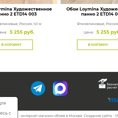
ymina Художественное
Обои Loymina Художе
нно 2
ETD14 003
панно 2
ETD14 
елиновые,
Россия, 1x1 м
Флизелиновые,
Россия,
5 255 руб.
5 255 ру
ена:
Цена:
В КОРЗИНУ
В КОРЗИНУ
для
есь с
26 Walls.ru - интернет магазин обоев в Москве. Создание сайта -
S