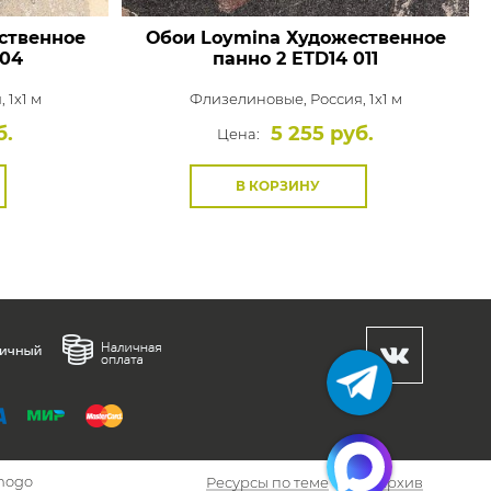
ственное
Обои Loymina Художественное
004
панно 2
ETD14 011
 1x1 м
Флизелиновые,
Россия, 1x1 м
б.
5 255 руб.
Цена:
В КОРЗИНУ
hogo
Ресурсы по теме
Архив