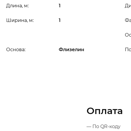
Длина, м:
1
Ди
Ширина, м:
1
Фа
Ос
Основа:
Флизелин
П
Оплата
— По QR-коду