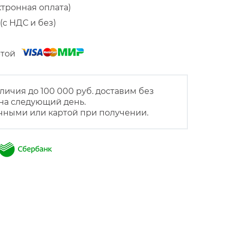
ктронная оплата)
(с НДС и без)
артой
личия до 100 000 руб. доставим без
на следующий день.
чными или картой при получении.