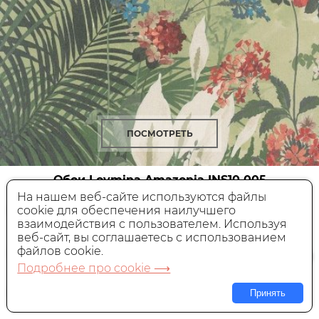
ПОСМОТРЕТЬ
Обои Loymina Amazonia
INS10 005
На нашем веб-сайте используются файлы
cookie для обеспечения наилучшего
Флизелиновые,
Россия, 1x1 м
взаимодействия с пользователем. Используя
веб-сайт, вы соглашаетесь с использованием
5 255 руб.
Цена:
файлов cookie.
Подробнее про cookie ⟶
В КОРЗИНУ
Принять