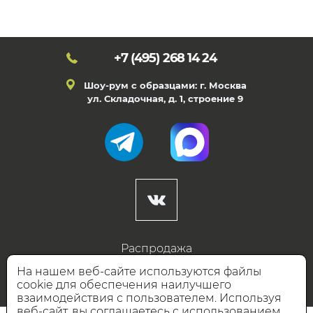
+7 (495)
268 14 24
Шоу-рум с образцами: г. Москва
ул. Складочная, д. 1, строение 9
Распродажа
Готовые дизайны
На нашем веб-сайте используются файлы
cookie для обеспечения наилучшего
Дизайнерам
взаимодействия с пользователем. Используя
веб-сайт, вы соглашаетесь с использованием