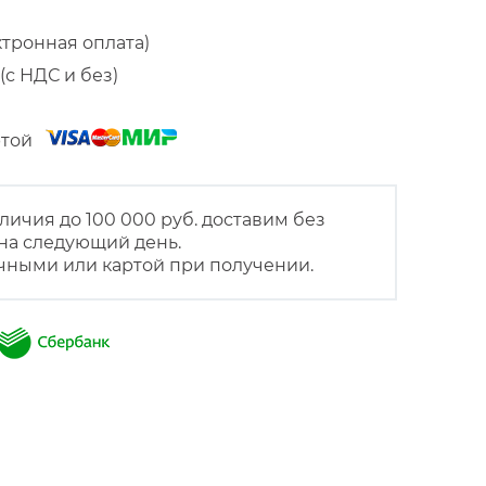
ктронная оплата)
(с НДС и без)
артой
личия до 100 000 руб. доставим без
на следующий день.
чными или картой при получении.