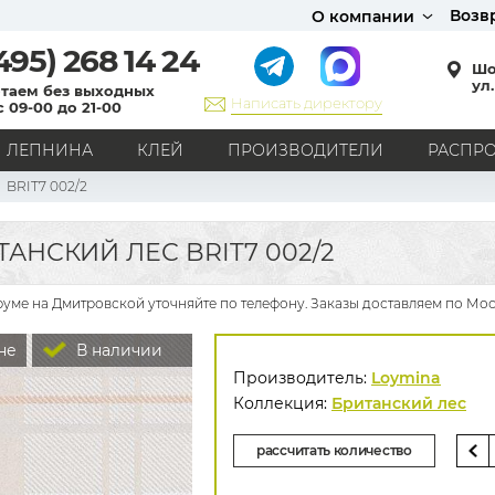
Возв
О компании
495)
268 14 24
Шо
ул.
таем без выходных
Написать директору
с 09-00 до 21-00
ЛЕПНИНА
КЛЕЙ
ПРОИЗВОДИТЕЛИ
РАСПР
BRIT7 002/2
СТИЛЬ
Кантри
Модерн
Прованс
Хай-тек
Лофт
АНСКИЙ ЛЕС BRIT7 002/2
Классика
Английский стиль
Скандинавский стиль
Японский стиль
Все стили
уме на Дмитровской уточняйте по телефону. Заказы доставляем по Мос
РИСУНОК
не
В наличии
Граффити
Карта мира
Книги
Под кирпич
Производитель:
Loymina
С вензелями
С надписями
Однотонные
Коллекция:
Британский лес
Геометрический рисунок
Цветы
Дамаск
рассчитать количество
В клетку
В полоску
Все рисунки