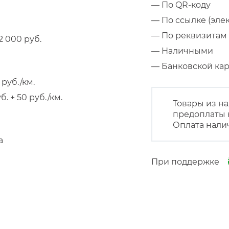
— По QR-коду
— По ссылке (эле
— По реквизитам 
 000 руб.
— Наличными
— Банковской к
руб./км.
 + 50 руб./км.
Товары из на
предоплаты 
Оплата нали
а
При поддержке