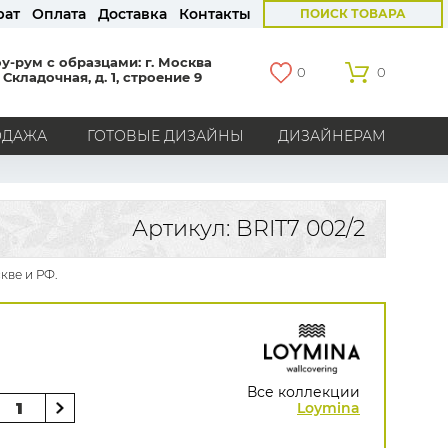
рат
Оплата
Доставка
Контакты
ПОИСК ТОВАРА
у-рум с образцами: г. Москва
0
0
 Складочная, д. 1, строение 9
ОДАЖА
ГОТОВЫЕ ДИЗАЙНЫ
ДИЗАЙНЕРАМ
СТРАНЫ
Америка
Англия
Бельгия
Германия
Артикул: BRIT7 002/2
Голландия
Италия
Россия
Все страны
кве и РФ.
БРЕНДЫ
Marburg
Loymina
Milassa
Aura
York
Khroma
Andrea Rossi
Bernardo Bartalucci
Zambaiti
KT-Exclusive
Baoqili
Все коллекции
AS Creation
Loymina
Hygge Roll
Grandeco
Rasch
Luna