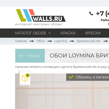
+7 (
Рабо
интернет-магазин обоев
КАТАЛОГ ОБОЕВ
КРАСКИ
ФРЕСКИ
Главная
Обои
Loymina
Британский лес
МАТЕРИАЛ
Под покраску
Натуральные
Флизелиновые
ОБОИ LOYMINA БРИТ
Назад
Виниловые
Бумажные
Текстильные
Акриловые
Все материалы
Наличие каталога коллекции Loymina Британский лес в шоу-р
ПОМЕЩЕНИЕ
Образец в магази
Кабинет
Коридор
Офис
Гостиная
Спальня
Детская
Кухня
Прихожая
Все типы помещений