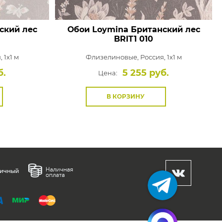
ский лес
Обои Loymina Британский лес
BRIT1 010
 1x1 м
Флизелиновые,
Россия, 1x1 м
б.
5 255 руб.
Цена:
В КОРЗИНУ