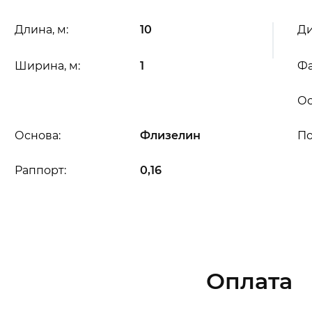
Длина, м:
10
Ди
Ширина, м:
1
Фа
Ос
Основа:
Флизелин
П
Раппорт:
0,16
Оплата