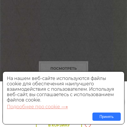
ПОСМОТРЕТЬ
На нашем веб-сайте используются файлы
cookie для обеспечения наилучшего
Обои Aura Park Avenue
51192919
взаимодействия с пользователем. Используя
веб-сайт, вы соглашаетесь с использованием
файлов cookie.
Виниловые,
Франция, 0,53x10,05 м
Подробнее про cookie ⟶
2 990 руб.
Цена:
Принять
В КОРЗИНУ