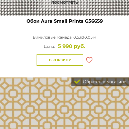
ПОСМОТРЕТЬ
Обои Aura Small Prints
G56659
Виниловые,
Канада, 0,53x10,05 м
5 990 руб.
Цена:
В КОРЗИНУ
Образец в магазине