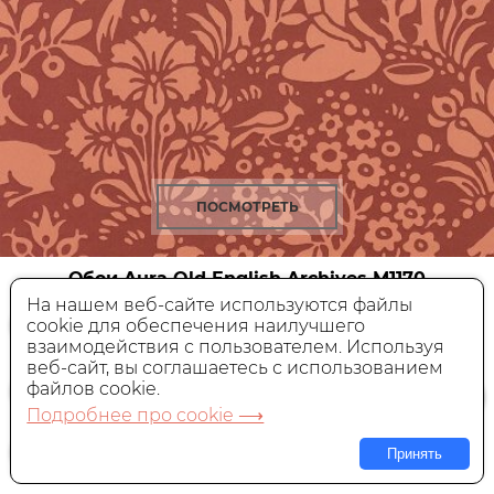
ПОСМОТРЕТЬ
Обои Aura Old English Archives
M1170
На нашем веб-сайте используются файлы
cookie для обеспечения наилучшего
Бумажные,
Англия, 0,53x10 м
взаимодействия с пользователем. Используя
веб-сайт, вы соглашаетесь с использованием
4 190 руб.
Цена:
файлов cookie.
Подробнее про cookie ⟶
В КОРЗИНУ
Принять