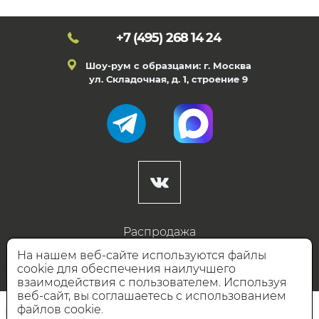
+7 (495)
268 14 24
Шоу-рум с образцами: г. Москва
ул. Складочная, д. 1, строение 9
Распродажа
Готовые дизайны
На нашем веб-сайте используются файлы
cookie для обеспечения наилучшего
Дизайнерам
взаимодействия с пользователем. Используя
веб-сайт, вы соглашаетесь с использованием
НАШИ ПАРТНЁРЫ
файлов cookie.