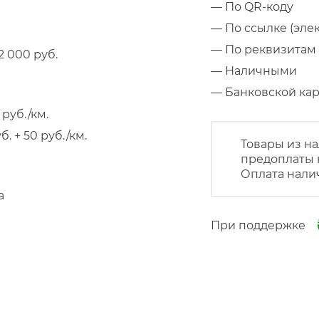
— По QR-коду
— По ссылке (эле
— По реквизитам 
 000 руб.
— Наличными
— Банковской к
руб./км.
 + 50 руб./км.
Товары из на
предоплаты 
Оплата нали
а
При поддержке