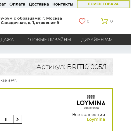
рат
Оплата
Доставка
Контакты
ПОИСК ТОВАРА
у-рум с образцами: г. Москва
0
0
 Складочная, д. 1, строение 9
ОДАЖА
ГОТОВЫЕ ДИЗАЙНЫ
ДИЗАЙНЕРАМ
СТРАНЫ
Америка
Англия
Бельгия
Германия
Артикул: BRIT10 005/1
Голландия
Италия
Россия
Все страны
кве и РФ.
БРЕНДЫ
Marburg
Loymina
Milassa
Aura
York
Khroma
Andrea Rossi
Bernardo Bartalucci
Zambaiti
KT-Exclusive
Baoqili
Все коллекции
AS Creation
Loymina
Hygge Roll
Grandeco
Rasch
Luna