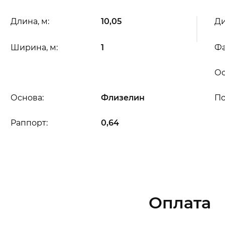
Длина, м:
10,05
Ди
Ширина, м:
1
Фа
Ос
Основа:
Флизелин
П
Раппорт:
0,64
Оплата