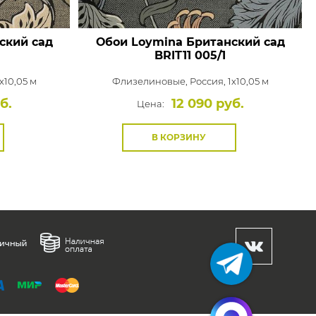
ский сад
Обои Loymina Британский сад
BRIT11 005/1
x10,05 м
Флизелиновые,
Россия, 1x10,05 м
б.
12 090 руб.
Цена:
В КОРЗИНУ