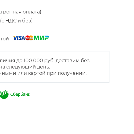
ктронная оплата)
(с НДС и без)
артой
личия до 100 000 руб. доставим без
на следующий день.
чными или картой при получении.