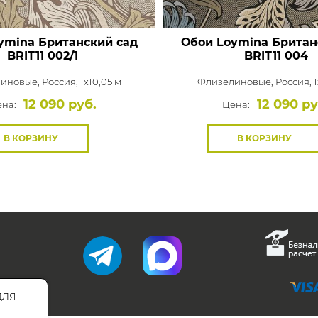
ymina Британский сад
Обои Loymina Британ
BRIT11 002/1
BRIT11 004
иновые,
Россия, 1x10,05 м
Флизелиновые,
Россия, 1
12 090 руб.
12 090 ру
на:
Цена:
В КОРЗИНУ
В КОРЗИНУ
для