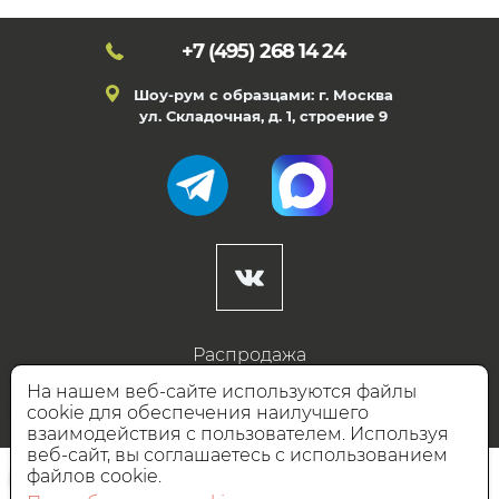
+7 (495)
268 14 24
Шоу-рум с образцами: г. Москва
ул. Складочная, д. 1, строение 9
Распродажа
Готовые дизайны
На нашем веб-сайте используются файлы
cookie для обеспечения наилучшего
Дизайнерам
взаимодействия с пользователем. Используя
веб-сайт, вы соглашаетесь с использованием
НАШИ ПАРТНЁРЫ
файлов cookie.