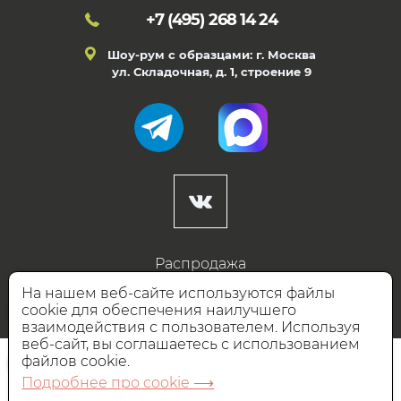
+7 (495)
268 14 24
Шоу-рум с образцами: г. Москва
ул. Складочная, д. 1, строение 9
Распродажа
Готовые дизайны
На нашем веб-сайте используются файлы
cookie для обеспечения наилучшего
Дизайнерам
взаимодействия с пользователем. Используя
веб-сайт, вы соглашаетесь с использованием
НАШИ ПАРТНЁРЫ
файлов cookie.
Подробнее про cookie ⟶