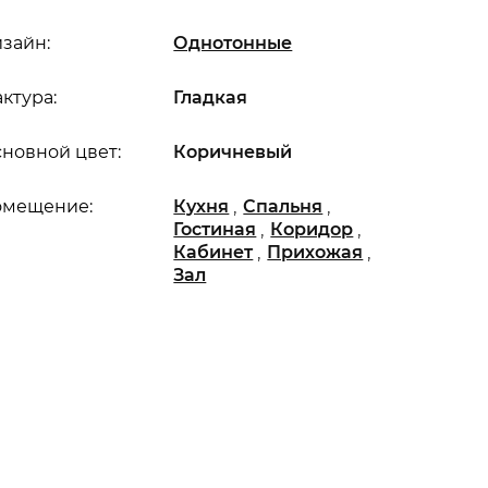
зайн:
Однотонные
ктура:
Гладкая
новной цвет:
Коричневый
,
,
омещение:
Кухня
Спальня
,
,
Гостиная
Коридор
,
,
Кабинет
Прихожая
Зал