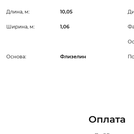
Длина, м:
10,05
Ди
Ширина, м:
1,06
Фа
Ос
Основа:
Флизелин
П
Оплата