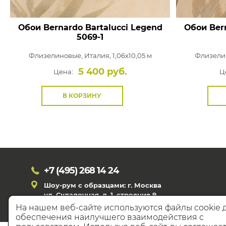
Обои Bernardo Bartalucci Legend
Обои Bern
5069-1
Флизелиновые,
Италия, 1,06x10,05 м
Флизели
5 400 руб.
Цена:
Ц
В КОРЗИНУ
+7 (495)
268 14 24
Шоу-рум с образцами: г. Москва
ул. Складочная, д. 1, строение 9
На нашем веб-сайте используются файлы cookie 
обеспечения наилучшего взаимодействия с