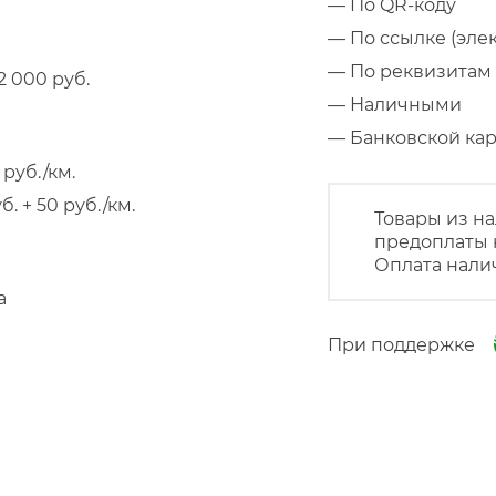
— По QR-коду
— По ссылке (эле
— По реквизитам 
 000 руб.
— Наличными
— Банковской к
руб./км.
 + 50 руб./км.
Товары из на
предоплаты 
Оплата нали
а
При поддержке