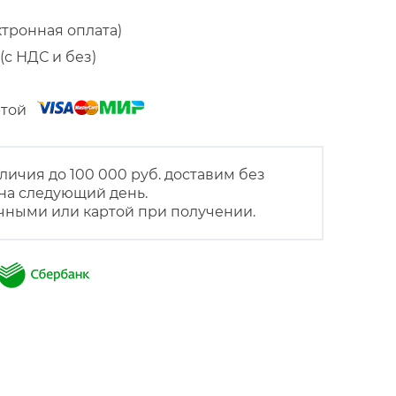
ктронная оплата)
(с НДС и без)
артой
личия до 100 000 руб. доставим без
на следующий день.
чными или картой при получении.