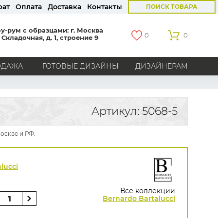
рат
Оплата
Доставка
Контакты
ПОИСК ТОВАРА
у-рум с образцами: г. Москва
0
0
 Складочная, д. 1, строение 9
ОДАЖА
ГОТОВЫЕ ДИЗАЙНЫ
ДИЗАЙНЕРАМ
СТРАНЫ
Америка
Англия
Бельгия
Германия
Артикул: 5068-5
Голландия
Италия
Россия
Все страны
оскве и РФ.
БРЕНДЫ
Marburg
Loymina
Milassa
Aura
York
lucci
Khroma
Andrea Rossi
Bernardo Bartalucci
Zambaiti
KT-Exclusive
Baoqili
Все коллекции
AS Creation
Bernardo Bartalucci
Hygge Roll
Grandeco
Rasch
Luna