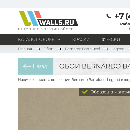
+7 (
Рабо
интернет-магазин обоев
КАТАЛОГ ОБОЕВ
КРАСКИ
ФРЕСКИ
Главная
Обои
Bernardo Bartalucci
Legend
МАТЕРИАЛ
Под покраску
Натуральные
Флизелиновые
ОБОИ BERNARDO BA
Назад
Виниловые
Бумажные
Текстильные
Акриловые
Все материалы
Наличие каталога коллекции Bernardo Bartalucci Legend в ш
ПОМЕЩЕНИЕ
Образец в магази
Кабинет
Коридор
Офис
Гостиная
Спальня
Детская
Кухня
Прихожая
Все типы помещений