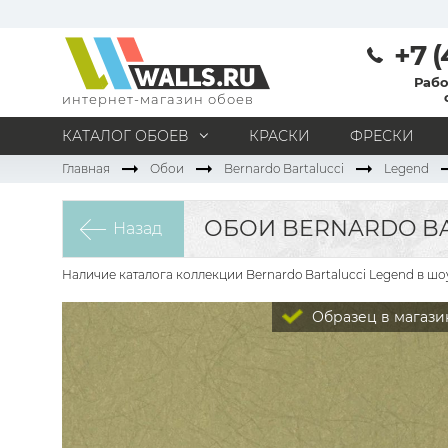
+7 (
Рабо
интернет-магазин обоев
КАТАЛОГ ОБОЕВ
КРАСКИ
ФРЕСКИ
Главная
Обои
Bernardo Bartalucci
Legend
МАТЕРИАЛ
Под покраску
Натуральные
Флизелиновые
ОБОИ BERNARDO BA
Назад
Виниловые
Бумажные
Текстильные
Акриловые
Все материалы
Наличие каталога коллекции Bernardo Bartalucci Legend в ш
ПОМЕЩЕНИЕ
Образец в магази
Кабинет
Коридор
Офис
Гостиная
Спальня
Детская
Кухня
Прихожая
Все типы помещений