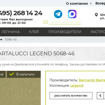
Возв
О компании
495)
268 14 24
Шо
ул.
таем без выходных
Написать директору
с 09-00 до 21-00
ЛЕПНИНА
КЛЕЙ
ПРОИЗВОДИТЕЛИ
РАСПР
5068-46
СТИЛЬ
Кантри
Модерн
Прованс
Хай-тек
Лофт
RTALUCCI LEGEND 5068-46
Классика
Английский стиль
Скандинавский стиль
Японский стиль
Все стили
оу-руме на Дмитровской уточняйте по телефону. Заказы доставляем по М
РИСУНОК
не
В наличии
Граффити
Карта мира
Книги
Под кирпич
Производитель:
Bernardo Barta
С вензелями
С надписями
Однотонные
Коллекция:
Legend
Геометрический рисунок
Цветы
Дамаск
рассчитать количество
В клетку
В полоску
Все рисунки