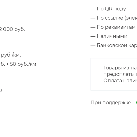
— По QR-коду
— По ссылке (эле
— По реквизитам 
 000 руб.
— Наличными
— Банковской к
руб./км.
 + 50 руб./км.
Товары из на
предоплаты 
Оплата нали
а
При поддержке