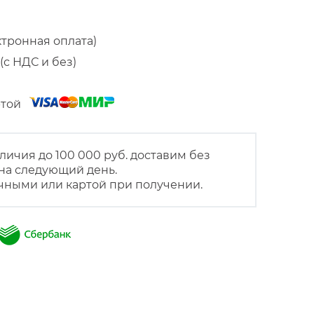
ктронная оплата)
(с НДС и без)
артой
личия до 100 000 руб. доставим без
на следующий день.
чными или картой при получении.