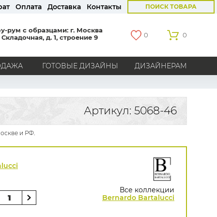
рат
Оплата
Доставка
Контакты
ПОИСК ТОВАРА
у-рум с образцами: г. Москва
0
0
 Складочная, д. 1, строение 9
ОДАЖА
ГОТОВЫЕ ДИЗАЙНЫ
ДИЗАЙНЕРАМ
СТРАНЫ
Америка
Англия
Бельгия
Германия
Артикул: 5068-46
Голландия
Италия
Россия
Все страны
оскве и РФ.
БРЕНДЫ
Marburg
Loymina
Milassa
Aura
York
lucci
Khroma
Andrea Rossi
Bernardo Bartalucci
Zambaiti
KT-Exclusive
Baoqili
Все коллекции
AS Creation
Bernardo Bartalucci
Hygge Roll
Grandeco
Rasch
Luna