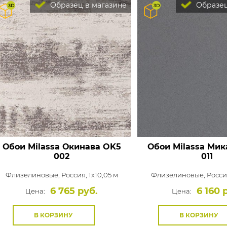
Образец в магазине
Образец
Обои Milassa Окинава
OK5
Обои Milassa Мик
002
011
Флизелиновые,
Россия, 1x10,05 м
Флизелиновые,
Россия
6 765 руб.
6 160 
Цена:
Цена:
В КОРЗИНУ
В КОРЗИНУ