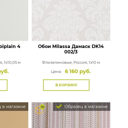
Rasch
Luna
Wallquest
Все бренды
ПОКАЗАТЬ ВСЕ ОБОИ
iplain 4
Обои Milassa Дамаск
DK14
002/3
, 1x10,05 м
Флизелиновые,
Россия, 1x10 м
руб.
6 160 руб.
Цена:
В КОРЗИНУ
 в магазине
Образец в магазине