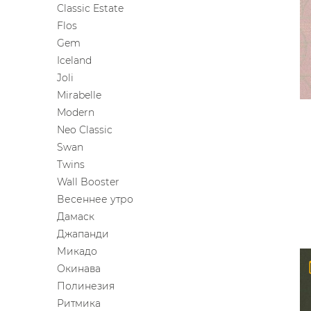
Classic Estate
ЦВЕТА
Flos
Gem
Iceland
Joli
Mirabelle
Modern
Neo Classic
Swan
Twins
Wall Booster
Весеннее утро
Дамаск
Джапанди
Микадо
Окинава
Полинезия
Ритмика