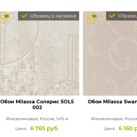
Образец в магазине
Образец
Обои Milassa Солярис
SOL5
Обои Milassa Swa
002
Флизелиновые,
Россия, 1x10 м
Флизелиновые,
Россия
6 765 руб.
6 160 
Цена:
Цена: