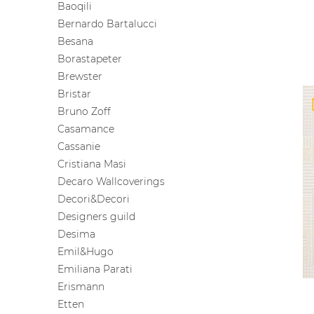
Baoqili
Bernardo Bartalucci
Besana
Borastapeter
Brewster
Bristar
Bruno Zoff
Casamance
Cassanie
Cristiana Masi
Decaro Wallcoverings
Decori&Decori
Designers guild
Desima
Emil&Hugo
Emiliana Parati
Erismann
Etten