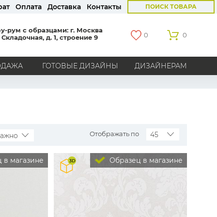
рат
Оплата
Доставка
Контакты
ПОИСК ТОВАРА
у-рум с образцами: г. Москва
0
0
 Складочная, д. 1, строение 9
ОДАЖА
ГОТОВЫЕ ДИЗАЙНЫ
ДИЗАЙНЕРАМ
СТРАНЫ
Америка
Англия
Бельгия
Германия
Голландия
Италия
Россия
Все страны
Отображать по
45
важно
БРЕНДЫ
 в магазине
Образец в магазине
Marburg
Loymina
Milassa
Aura
York
Khroma
Andrea Rossi
Bernardo Bartalucci
Zambaiti
KT-Exclusive
Baoqili
AS Creation
Hygge Roll
Распродажа остатков
Grandeco