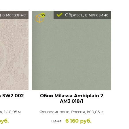
 в магазине
Образец в магазине
n
SW2 002
Обои Milassa Ambiplain 2
AM3 018/1
, 1x10,05 м
Флизелиновые,
Россия, 1x10,05 м
руб.
6 160 руб.
Цена: