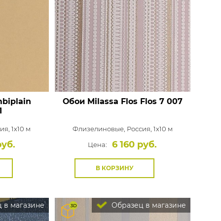
biplain
Обои Milassa Flos
Flos 7 007
1
ия, 1x10 м
Флизелиновые,
Россия, 1x10 м
руб.
6 160 руб.
Цена:
В КОРЗИНУ
 в магазине
Образец в магазине