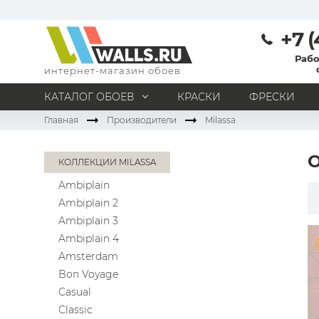
+7 (
Рабо
интернет-магазин обоев
КАТАЛОГ ОБОЕВ
КРАСКИ
ФРЕСКИ
Главная
Производители
Milassa
МАТЕРИАЛ
Под покраску
Натуральные
Флизелиновые
КОЛЛЕКЦИИ MILASSA
Виниловые
Бумажные
Текстильные
Ambiplain
Акриловые
Все материалы
Ambiplain 2
ПОМЕЩЕНИЕ
Ambiplain 3
Кабинет
Коридор
Офис
Гостиная
Ambiplain 4
Amsterdam
Спальня
Детская
Кухня
Прихожая
Bon Voyage
Все типы помещений
Casual
Classic