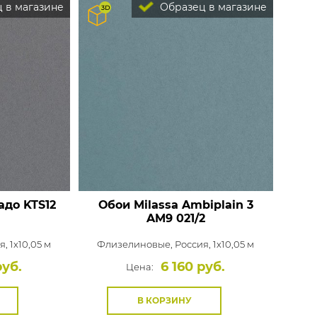
 в магазине
Образец в магазине
адо
KTS12
Обои Milassa Ambiplain 3
AM9 021/2
, 1x10,05 м
Флизелиновые,
Россия, 1x10,05 м
руб.
6 160 руб.
Цена:
В КОРЗИНУ