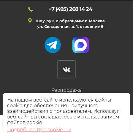
+7 (495)
268 14 24
Шоу-рум с образцами: г. Москва
ул. Складочная, д. 1, строение 9
Распродажа
Готовые дизайны
На нашем веб-сайте используются файлы
cookie для обеспечения наилучшего
Дизайнерам
взаимодействия с пользователем. Используя
веб-сайт, вы соглашаетесь с использованием
НАШИ ПАРТНЁРЫ
файлов cookie.
Подробнее про cookie ⟶