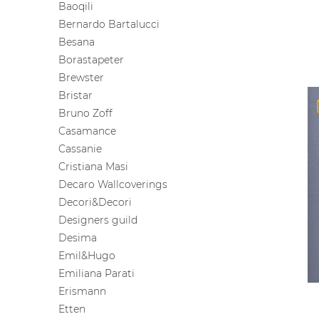
Baoqili
Bernardo Bartalucci
Besana
Borastapeter
Brewster
Bristar
Bruno Zoff
Casamance
Cassanie
Cristiana Masi
Decaro Wallcoverings
Decori&Decori
Designers guild
Desima
Emil&Hugo
Emiliana Parati
Erismann
Etten