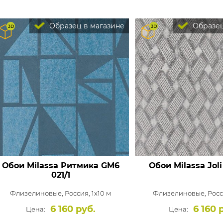
Образец в магазине
Образец
Обои Milassa Ритмика
GM6
Обои Milassa Joli
021/1
Флизелиновые,
Россия, 1x10 м
Флизелиновые,
Росс
6 160 руб.
6 160 
Цена:
Цена: