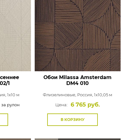
есеннее
Обои Milassa Amsterdam
02/1
DM4 010
ия, 1x10 м
Флизелиновые,
Россия, 1x10,05 м
6 765 руб.
за рулон
Цена:
В КОРЗИНУ