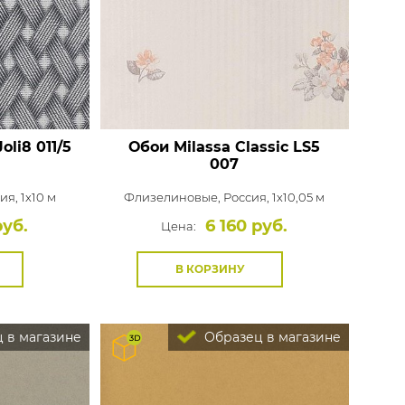
Распродажа остатков
Wallquest
Все бренды
ПОКАЗАТЬ ВСЕ ОБОИ
oli8 011/5
Обои Milassa Classic
LS5
007
ия, 1x10 м
Флизелиновые,
Россия, 1x10,05 м
руб.
6 160 руб.
Цена:
В КОРЗИНУ
 в магазине
Образец в магазине