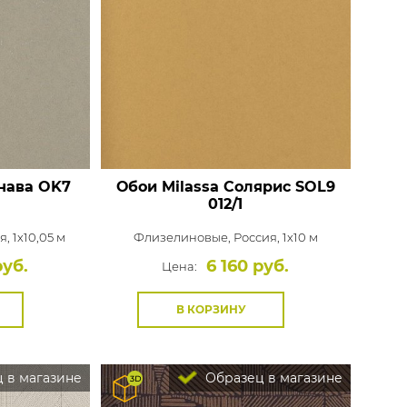
нава
OK7
Обои Milassa Солярис
SOL9
012/1
, 1x10,05 м
Флизелиновые,
Россия, 1x10 м
руб.
6 160 руб.
Цена:
В КОРЗИНУ
 в магазине
Образец в магазине