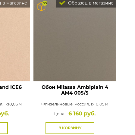
 в магазине
Образец в магазине
land
ICE6
Обои Milassa Ambiplain 4
AM4 005/5
, 1x10,05 м
Флизелиновые,
Россия, 1x10,05 м
руб.
6 160 руб.
Цена:
В КОРЗИНУ