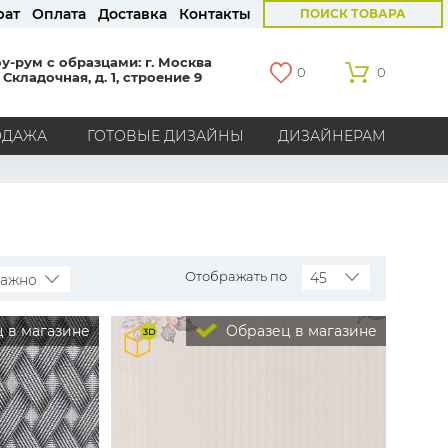
рат
Оплата
Доставка
Контакты
ПОИСК ТОВАРА
у-рум с образцами: г. Москва
0
0
 Складочная, д. 1, строение 9
ОДАЖА
ГОТОВЫЕ ДИЗАЙНЫ
ДИЗАЙНЕРАМ
СТРАНЫ
Америка
Англия
Бельгия
Германия
Голландия
Италия
Россия
Все страны
Отображать по
45
важно
БРЕНДЫ
 в магазине
Образец в магазине
Marburg
Loymina
Milassa
Aura
York
Khroma
Andrea Rossi
Bernardo Bartalucci
Zambaiti
KT-Exclusive
Baoqili
AS Creation
Hygge Roll
Grandeco
Rasch
Luna