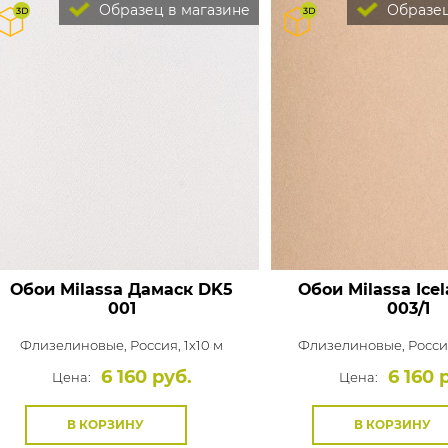
Образец в магазине
Образец
Обои Milassa Дамаск
DK5
Обои Milassa Ice
001
003/1
Флизелиновые,
Россия, 1x10 м
Флизелиновые,
Россия
6 160 руб.
6 160 
Цена:
Цена:
В КОРЗИНУ
В КОРЗИНУ