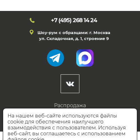
+7 (495)
268 14 24
Шоу-рум с образцами: г. Москва
ул. Складочная, д. 1, строение 9
Распродажа
Готовые дизайны
На нашем веб-сайте используются файлы
cookie для обеспечения наилучшего
Дизайнерам
взаимодействия с пользователем. Используя
веб-сайт, вы соглашаетесь с использованием
НАШИ ПАРТНЁРЫ
файлов cookie.