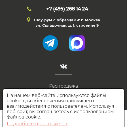
+7 (495)
268 14 24
Шоу-рум с образцами: г. Москва
ул. Складочная, д. 1, строение 9
Распродажа
Готовые дизайны
На нашем веб-сайте используются файлы
cookie для обеспечения наилучшего
Дизайнерам
взаимодействия с пользователем. Используя
веб-сайт, вы соглашаетесь с использованием
НАШИ ПАРТНЁРЫ
файлов cookie.
Подробнее про cookie ⟶