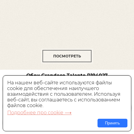
ПОСМОТРЕТЬ
Обои Grandeco Talento
R194027
На нашем веб-сайте используются файлы
cookie для обеспечения наилучшего
Виниловые,
Россия, 1,06x10,05 м
взаимодействия с пользователем. Используя
веб-сайт, вы соглашаетесь с использованием
2 579 руб.
Цена:
файлов cookie.
Подробнее про cookie ⟶
В КОРЗИНУ
Принять