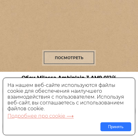
ПОСМОТРЕТЬ
Обои Milassa Ambiplain 3
AM9 012/4
На нашем веб-сайте используются файлы
cookie для обеспечения наилучшего
Флизелиновые,
Россия, 1x10,05 м
взаимодействия с пользователем. Используя
веб-сайт, вы соглашаетесь с использованием
6 160 руб.
Цена:
файлов cookie.
Подробнее про cookie ⟶
В КОРЗИНУ
Принять