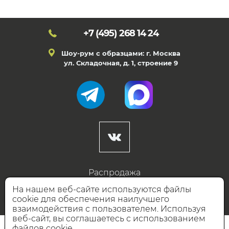
+7 (495)
268 14 24
Шоу-рум с образцами: г. Москва
ул. Складочная, д. 1, строение 9
Распродажа
Готовые дизайны
На нашем веб-сайте используются файлы
cookie для обеспечения наилучшего
Дизайнерам
взаимодействия с пользователем. Используя
веб-сайт, вы соглашаетесь с использованием
НАШИ ПАРТНЁРЫ
файлов cookie.