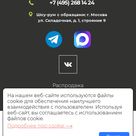
+7 (495)
268 14 24
Шоу-рум с образцами: г. Москва
ул. Складочная, д. 1, строение 9
Распродажа
Готовые дизайны
На нашем веб-сайте используются файлы
cookie для обеспечения наилучшего
Дизайнерам
взаимодействия с пользователем. Используя
веб-сайт, вы соглашаетесь с использованием
НАШИ ПАРТНЁРЫ
файлов cookie.
Подробнее про cookie ⟶