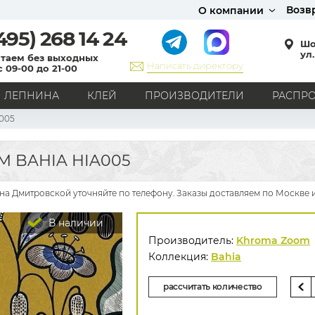
Возв
О компании
495)
268 14 24
Шо
ул.
таем без выходных
Написать директору
с 09-00 до 21-00
ЛЕПНИНА
КЛЕЙ
ПРОИЗВОДИТЕЛИ
РАСПР
005
СТИЛЬ
Кантри
Модерн
Прованс
Хай-тек
Лофт
 BAHIA HIA005
Классика
Английский стиль
Скандинавский стиль
Японский стиль
Все стили
на Дмитровской уточняйте по телефону. Заказы доставляем по Москве и
РИСУНОК
В наличии
Граффити
Карта мира
Книги
Под кирпич
Производитель:
Khroma Zoom
С вензелями
С надписями
Однотонные
Коллекция:
Bahia
Геометрический рисунок
Цветы
Дамаск
рассчитать количество
В клетку
В полоску
Все рисунки