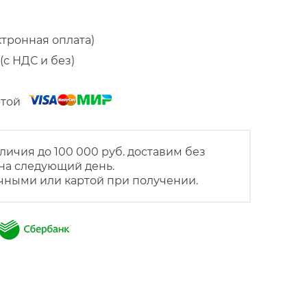
ктронная оплата)
(с НДС и без)
артой
личия до 100 000 руб. доставим без
на следующий день.
чными или картой при получении.