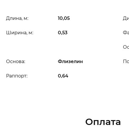
Длина, м:
10,05
Ди
Ширина, м:
0,53
Фа
Ос
Основа:
Флизелин
П
Раппорт:
0,64
Оплата