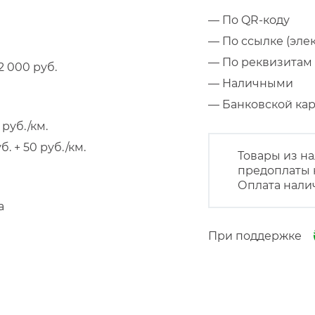
— По QR-коду
— По ссылке (эле
— По реквизитам 
 000 руб.
— Наличными
— Банковской к
руб./км.
 + 50 руб./км.
Товары из на
предоплаты 
Оплата нали
а
При поддержке