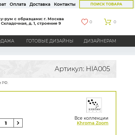
рат
Оплата
Доставка
Контакты
ПОИСК ТОВАРА
у-рум с образцами: г. Москва
0
0
 Складочная, д. 1, строение 9
ОДАЖА
ГОТОВЫЕ ДИЗАЙНЫ
ДИЗАЙНЕРАМ
СТРАНЫ
Америка
Англия
Бельгия
Германия
Артикул: HIA005
Голландия
Италия
Россия
Все страны
 РФ.
БРЕНДЫ
Marburg
Loymina
Milassa
Aura
York
Khroma
Andrea Rossi
Bernardo Bartalucci
Zambaiti
KT-Exclusive
Baoqili
Все коллекции
AS Creation
Khroma Zoom
Hygge Roll
Распродажа остатков
Grandeco