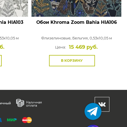
hia
HIA103
Обои Khroma Zoom Bahia
HIA106
53x10,05 м
Флизелиновые,
Бельгия, 0,53x10,05 м
б.
15 469 руб.
Цена:
В КОРЗИНУ