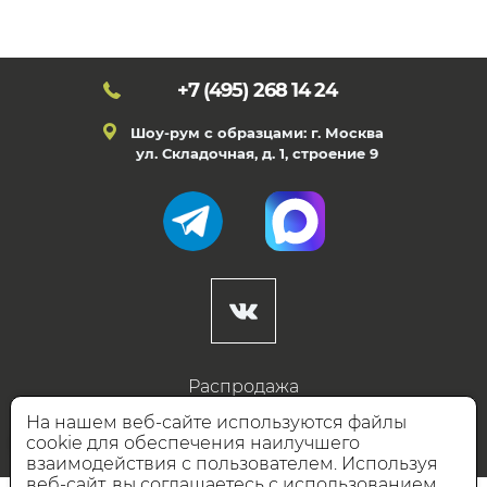
+7 (495)
268 14 24
Шоу-рум с образцами: г. Москва
ул. Складочная, д. 1, строение 9
Распродажа
Готовые дизайны
На нашем веб-сайте используются файлы
cookie для обеспечения наилучшего
Дизайнерам
взаимодействия с пользователем. Используя
веб-сайт, вы соглашаетесь с использованием