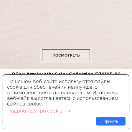
ПОСМОТРЕТЬ
Обои Artsky Mix Color Collection
BJ0105-04
На нашем веб-сайте используются файлы
cookie для обеспечения наилучшего
Текстильные,
Китай, 2,9x1 м
взаимодействия с пользователем. Используя
веб-сайт, вы соглашаетесь с использованием
6 600 руб.
Цена:
за пог. м
файлов cookie.
Подробнее про cookie ⟶
В КОРЗИНУ
Принять