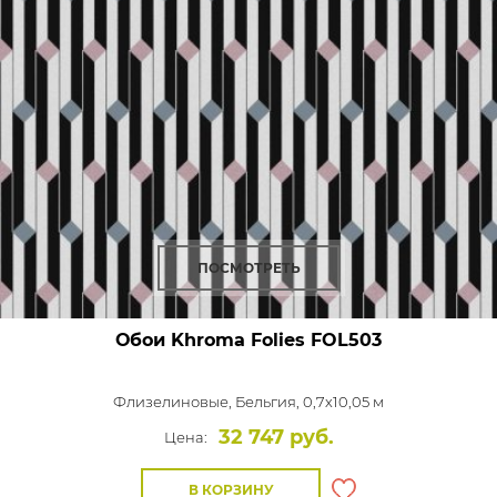
ПОСМОТРЕТЬ
Обои Khroma Folies
FOL503
Флизелиновые,
Бельгия, 0,7x10,05 м
32 747 руб.
Цена:
В КОРЗИНУ