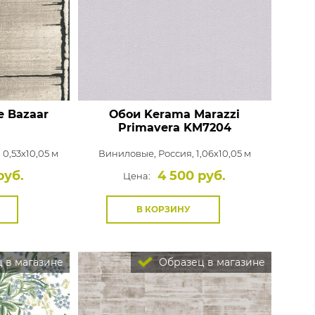
Распродажа остатков
Wallquest
Все бренды
ПОКАЗАТЬ ВСЕ ОБОИ
e Bazaar
Обои Kerama Marazzi
Primavera
KM7204
 0,53x10,05 м
Виниловые,
Россия, 1,06x10,05 м
руб.
4 500 руб.
Цена:
В КОРЗИНУ
 в магазине
Образец в магазине