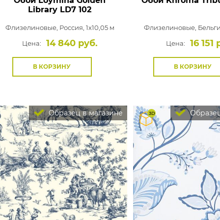
Обои Loymina Golden
Обои Khroma Trib
Library
LD7 102
Флизелиновые,
Россия, 1x10,05 м
Флизелиновые,
Бельги
14 840 руб.
16 151 
Цена:
Цена:
В КОРЗИНУ
В КОРЗИНУ
Образец в магазине
Образец