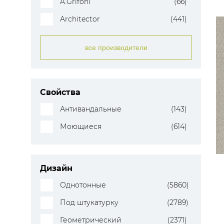
A.Grifoni
(66)
Architector
(441)
все производители
Свойства
Антивандальные
(143)
Моющиеся
(614)
Дизайн
Однотонные
(5860)
Под штукатурку
(2789)
Геометрический
(2371)