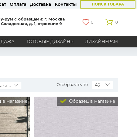
рат
Оплата
Доставка
Контакты
ПОИСК ТОВАРА
у-рум с образцами: г. Москва
0
0
 Складочная, д. 1, строение 9
ОДАЖА
ГОТОВЫЕ ДИЗАЙНЫ
ДИЗАЙНЕРАМ
СТРАНЫ
Америка
Англия
Бельгия
Германия
Голландия
Италия
Россия
Все страны
Отображать по
45
важно
БРЕНДЫ
 в магазине
Образец в магазине
Marburg
Loymina
Milassa
Aura
York
Khroma
Andrea Rossi
Bernardo Bartalucci
Zambaiti
KT-Exclusive
Baoqili
AS Creation
Hygge Roll
Grandeco
Rasch
Luna