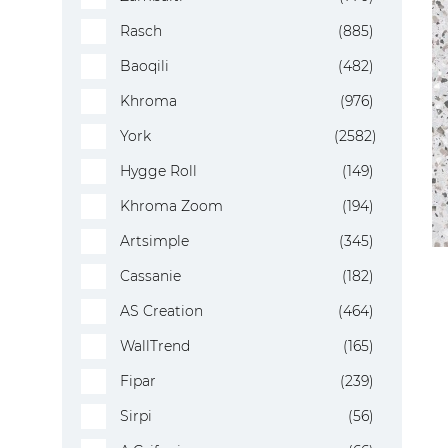
Rasch
(885)
Baoqili
(482)
Khroma
(976)
York
(2582)
Hygge Roll
(149)
Khroma Zoom
(194)
Artsimple
(345)
Cassanie
(182)
AS Creation
(464)
WallTrend
(165)
Fipar
(239)
Sirpi
(56)