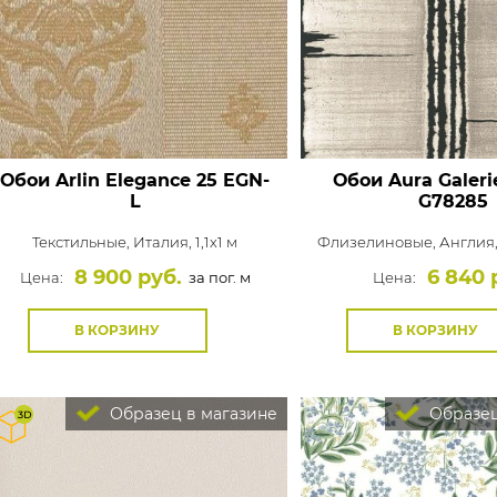
Обои Arlin Elegance
25 EGN-
Обои Aura Galeri
L
G78285
Текстильные,
Италия, 1,1x1 м
Флизелиновые,
Англия,
8 900 руб.
6 840 
Цена:
за пог. м
Цена:
В КОРЗИНУ
В КОРЗИНУ
Образец в магазине
Образец