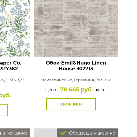
Paper Co.
Обои Emil&Hugo Linen
RP7382
House
302713
а, 0,68x8,22
Флизелиновые,
Германия, 3x3,18 м
78 645 руб.
Цена:
за шт.
руб.
В КОРЗИНУ
 в магазине
Образец в магазине