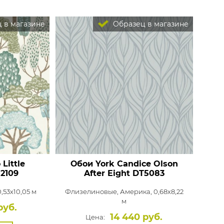
 в магазине
Образец в магазине
Little
Обои York Candice Olson
2109
After Eight
DT5083
0,53x10,05 м
Флизелиновые,
Америка, 0,68x8,22
м
руб.
14 440 руб.
Цена: