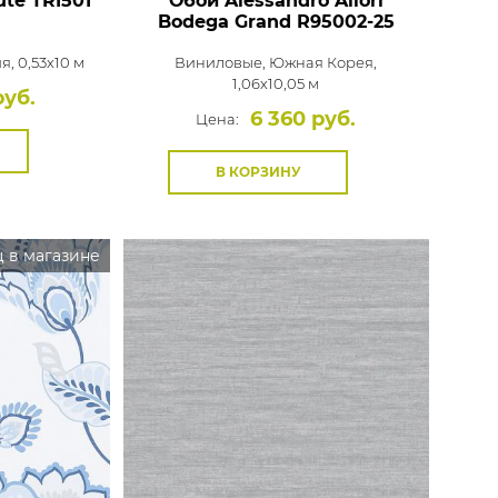
ute
TRI501
Обои Alessandro Allori
Bodega Grand
R95002-25
я, 0,53x10 м
Виниловые,
Южная Корея,
1,06x10,05 м
руб.
6 360 руб.
Цена:
В КОРЗИНУ
 в магазине