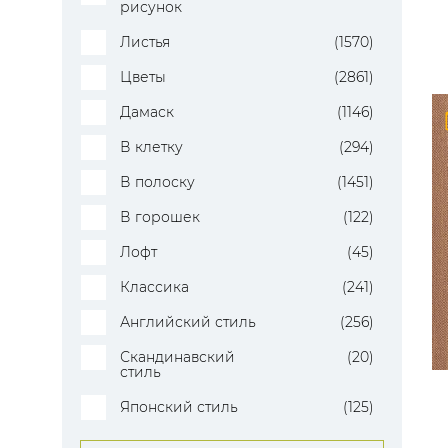
рисунок
Листья
(1570)
Цветы
(2861)
Дамаск
(1146)
В клетку
(294)
В полоску
(1451)
В горошек
(122)
Лофт
(45)
Классика
(241)
Английский стиль
(256)
Скандинавский
(20)
стиль
Японский стиль
(125)