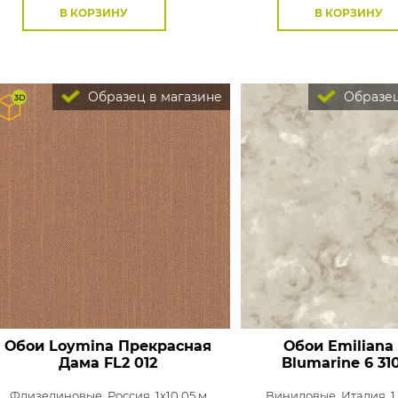
В КОРЗИНУ
В КОРЗИНУ
Образец в магазине
Образец
Обои Loymina Прекрасная
Обои Emiliana 
Дама
FL2 012
Blumarine 6
31
Флизелиновые,
Россия, 1x10,05 м
Виниловые,
Италия, 1