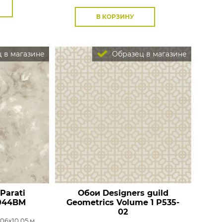
В КОРЗИНУ
 в магазине
Образец в магазине
Parati
Обои Designers guild
044BM
Geometrics Volume 1
P535-
02
,06x10,05 м