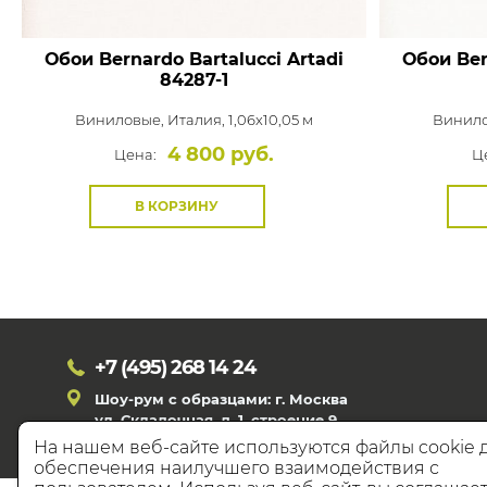
Обои Bernardo Bartalucci Artadi
Обои Ber
84287-1
Виниловые,
Италия, 1,06x10,05 м
Винил
4 800 руб.
Цена:
Ц
В КОРЗИНУ
+7 (495)
268 14 24
Шоу-рум с образцами: г. Москва
ул. Складочная, д. 1, строение 9
На нашем веб-сайте используются файлы cookie 
обеспечения наилучшего взаимодействия с