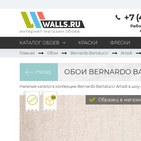
+7 (
Рабо
интернет-магазин обоев
КАТАЛОГ ОБОЕВ
КРАСКИ
ФРЕСКИ
Главная
Обои
Bernardo Bartalucci
Artadi
МАТЕРИАЛ
Под покраску
Натуральные
Флизелиновые
ОБОИ BERNARDO BAR
Назад
Виниловые
Бумажные
Текстильные
Акриловые
Все материалы
Наличие каталога коллекции Bernardo Bartalucci Artadi в шо
ПОМЕЩЕНИЕ
Образец в магази
Кабинет
Коридор
Офис
Гостиная
Спальня
Детская
Кухня
Прихожая
Все типы помещений