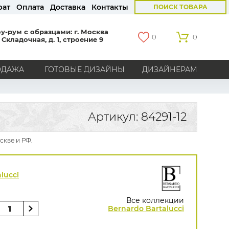
рат
Оплата
Доставка
Контакты
ПОИСК ТОВАРА
у-рум с образцами: г. Москва
0
0
 Складочная, д. 1, строение 9
ОДАЖА
ГОТОВЫЕ ДИЗАЙНЫ
ДИЗАЙНЕРАМ
СТРАНЫ
Америка
Англия
Бельгия
Германия
Артикул: 84291-12
Голландия
Италия
Россия
Все страны
скве и РФ.
БРЕНДЫ
Marburg
Loymina
Milassa
Aura
York
lucci
Khroma
Andrea Rossi
Bernardo Bartalucci
Zambaiti
KT-Exclusive
Baoqili
Все коллекции
AS Creation
Bernardo Bartalucci
Hygge Roll
Распродажа остатков
Grandeco