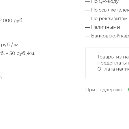
— По QR-коду
— По ссылке (эле
— По реквизитам 
 000 руб.
— Наличными
— Банковской к
руб./км.
 + 50 руб./км.
Товары из на
предоплаты 
Оплата нали
а
При поддержке