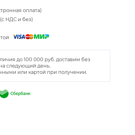
ктронная оплата)
(с НДС и без)
артой
личия до 100 000 руб. доставим без
на следующий день.
чными или картой при получении.