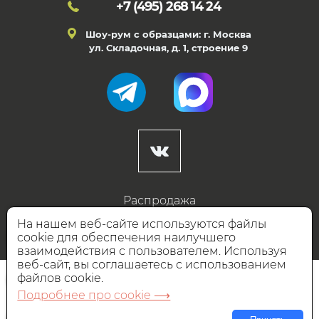
+7 (495)
268 14 24
Шоу-рум с образцами: г. Москва
ул. Складочная, д. 1, строение 9
Распродажа
Готовые дизайны
На нашем веб-сайте используются файлы
cookie для обеспечения наилучшего
Дизайнерам
взаимодействия с пользователем. Используя
веб-сайт, вы соглашаетесь с использованием
НАШИ ПАРТНЁРЫ
файлов cookie.
Подробнее про cookie ⟶