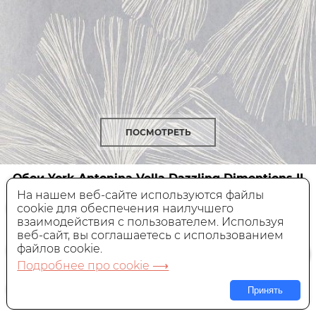
ПОСМОТРЕТЬ
Обои York Antonina Vella Dazzling Dimentions II
DD3743
На нашем веб-сайте используются файлы
cookie для обеспечения наилучшего
Флизелиновые,
Америка, 0,68x8,22 м
взаимодействия с пользователем. Используя
веб-сайт, вы соглашаетесь с использованием
15 590 руб.
Цена:
файлов cookie.
Подробнее про cookie ⟶
В КОРЗИНУ
Принять