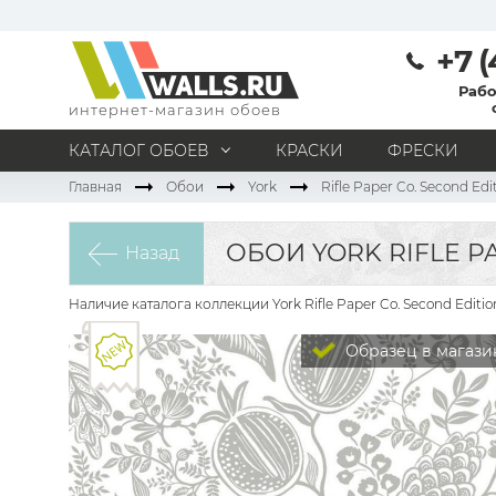
+7 (
Рабо
интернет-магазин обоев
КАТАЛОГ ОБОЕВ
КРАСКИ
ФРЕСКИ
Главная
Обои
York
Rifle Paper Co. Second Edi
МАТЕРИАЛ
Под покраску
Натуральные
Флизелиновые
ОБОИ YORK RIFLE P
Назад
Виниловые
Бумажные
Текстильные
Акриловые
Все материалы
Наличие каталога коллекции York Rifle Paper Co. Second Edit
ПОМЕЩЕНИЕ
Образец в магази
Кабинет
Коридор
Офис
Гостиная
Спальня
Детская
Кухня
Прихожая
Все типы помещений