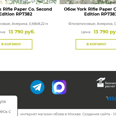
 Rifle Paper Co. Second
Обои York Rifle Paper 
Edition
RP7382
Edition
RP738
новые,
Америка, 0,68x8,22 м
Флизелиновые,
Америка, 0
13 790 руб.
13 790 ру
на:
Цена:
В КОРЗИНУ
В КОРЗИНУ
для
есь с
26 Walls.ru - интернет магазин обоев в Москве. Создание сайта -
S