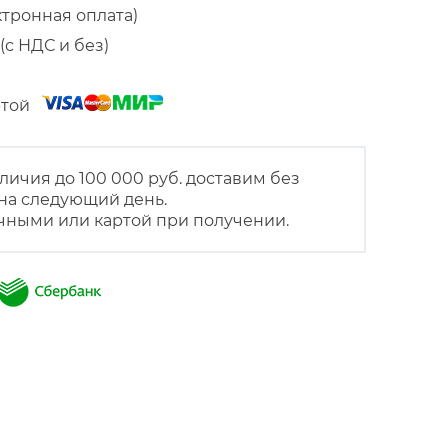
ктронная оплата)
(с НДС и без)
артой
личия до 100 000 руб. доставим без
на следующий день.
чными или картой при получении.