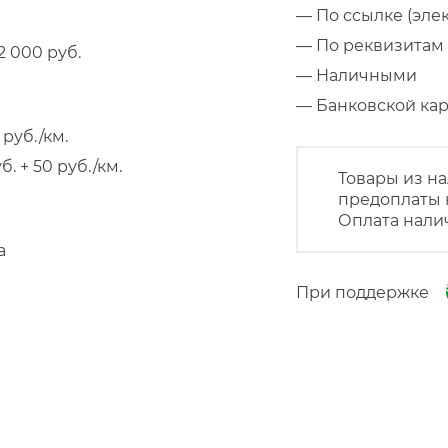
— По ссылке (эле
— По реквизитам 
 000 руб.
— Наличными
— Банковской к
руб./км.
 + 50 руб./км.
Товары из на
предоплаты 
Оплата нали
а
При поддержке