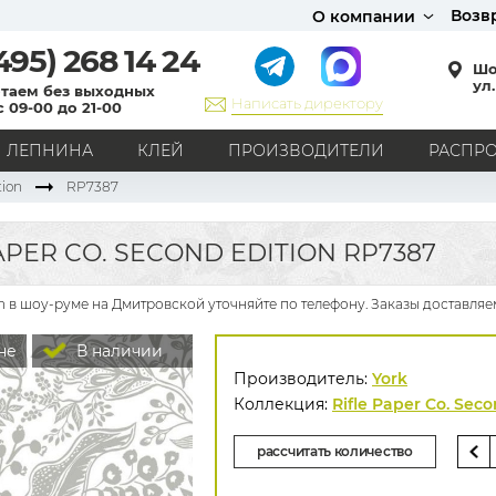
Возв
О компании
495)
268 14 24
Шо
ул.
таем без выходных
Написать директору
с 09-00 до 21-00
ЛЕПНИНА
КЛЕЙ
ПРОИЗВОДИТЕЛИ
РАСПР
tion
RP7387
СТИЛЬ
Кантри
Модерн
Прованс
Хай-тек
Лофт
APER CO. SECOND EDITION RP7387
Классика
Английский стиль
Скандинавский стиль
Японский стиль
Все стили
ion в шоу-руме на Дмитровской уточняйте по телефону. Заказы доставля
РИСУНОК
не
В наличии
Граффити
Карта мира
Книги
Под кирпич
Производитель:
York
С вензелями
С надписями
Однотонные
Коллекция:
Rifle Paper Co. Seco
Геометрический рисунок
Цветы
Дамаск
рассчитать количество
В клетку
В полоску
Все рисунки