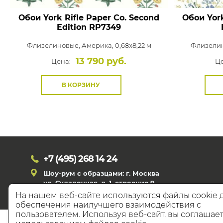
Обои York Rifle Paper Co. Second
Обои York
Edition
RP7349
Флизелиновые,
Америка, 0,68x8,22 м
Флизели
13 790 руб.
Цена:
Це
В КОРЗИНУ
+7 (495)
268 14 24
Шоу-рум с образцами: г. Москва
ул. Складочная, д. 1, строение 9
На нашем веб-сайте используются файлы cookie 
обеспечения наилучшего взаимодействия с
пользователем. Используя веб-сайт, вы соглашает
© 20