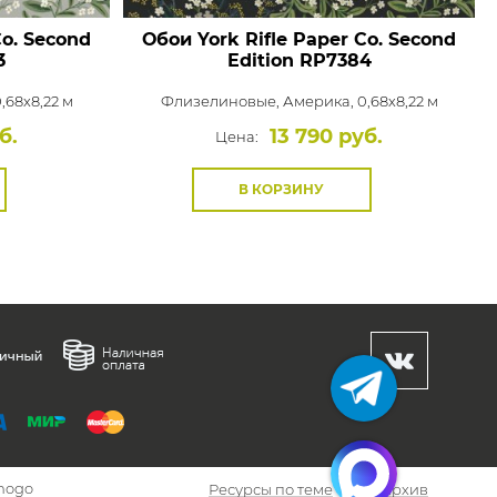
Co. Second
Обои York Rifle Paper Co. Second
3
Edition
RP7384
,68x8,22 м
Флизелиновые,
Америка, 0,68x8,22 м
б.
13 790 руб.
Цена:
В КОРЗИНУ
hogo
Ресурсы по теме
Архив