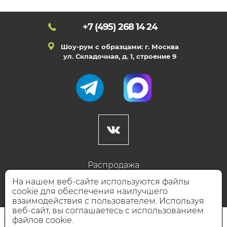
+7 (495)
268 14 24
Шоу-рум с образцами: г. Москва
ул. Складочная, д. 1, строение 9
Распродажа
Готовые дизайны
На нашем веб-сайте используются файлы
cookie для обеспечения наилучшего
Дизайнерам
взаимодействия с пользователем. Используя
веб-сайт, вы соглашаетесь с использованием
НАШИ ПАРТНЁРЫ
файлов cookie.