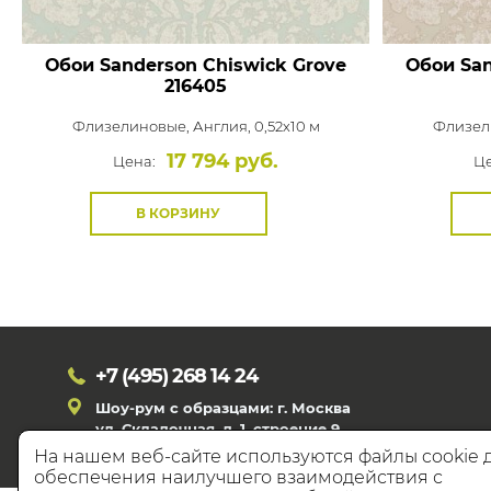
Обои Sanderson Chiswick Grove
Обои San
216405
Флизелиновые,
Англия, 0,52x10 м
Флизел
17 794 руб.
Цена:
Це
В КОРЗИНУ
+7 (495)
268 14 24
Шоу-рум с образцами: г. Москва
ул. Складочная, д. 1, строение 9
На нашем веб-сайте используются файлы cookie 
обеспечения наилучшего взаимодействия с