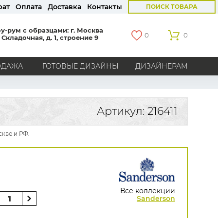
рат
Оплата
Доставка
Контакты
ПОИСК ТОВАРА
у-рум с образцами: г. Москва
0
0
 Складочная, д. 1, строение 9
ОДАЖА
ГОТОВЫЕ ДИЗАЙНЫ
ДИЗАЙНЕРАМ
СТРАНЫ
Америка
Англия
Бельгия
Германия
Артикул: 216411
Голландия
Италия
Россия
Все страны
кве и РФ.
БРЕНДЫ
Marburg
Loymina
Milassa
Aura
York
Khroma
Andrea Rossi
Bernardo Bartalucci
Zambaiti
KT-Exclusive
Baoqili
Все коллекции
AS Creation
Sanderson
Hygge Roll
Распродажа остатков
Grandeco