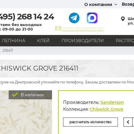
Возв
О компании
495)
268 14 24
Шо
ул.
таем без выходных
Написать директору
с 09-00 до 21-00
ЛЕПНИНА
КЛЕЙ
ПРОИЗВОДИТЕЛИ
РАСПР
216411
СТИЛЬ
Кантри
Модерн
Прованс
Хай-тек
Лофт
ISWICK GROVE 216411
Классика
Английский стиль
Скандинавский стиль
Японский стиль
Все стили
-руме на Дмитровской уточняйте по телефону. Заказы доставляем по Мос
РИСУНОК
В наличии
Граффити
Карта мира
Книги
Под кирпич
Производитель:
Sanderson
С вензелями
С надписями
Однотонные
Коллекция:
Chiswick Grove
Геометрический рисунок
Цветы
Дамаск
рассчитать количество
В клетку
В полоску
Все рисунки