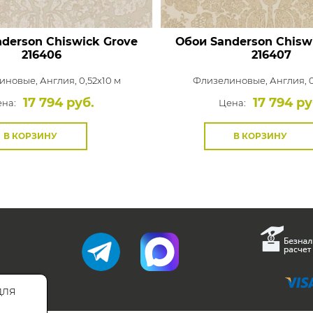
derson Chiswick Grove
Обои Sanderson Chisw
216406
216407
иновые,
Англия, 0,52x10 м
Флизелиновые,
Англия, 0
17 794 руб.
17 794 ру
на:
Цена:
В КОРЗИНУ
В КОРЗИНУ
для