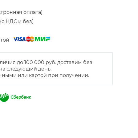
ктронная оплата)
(с НДС и без)
артой
личия до 100 000 руб. доставим без
на следующий день.
чными или картой при получении.