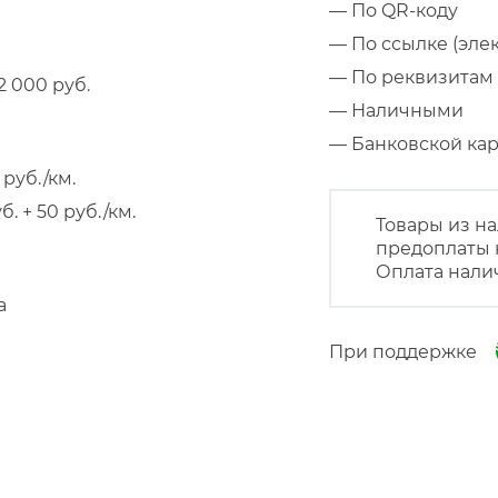
— По QR-коду
— По ссылке (эле
— По реквизитам 
 000 руб.
— Наличными
— Банковской к
руб./км.
 + 50 руб./км.
Товары из на
предоплаты 
Оплата нали
а
При поддержке