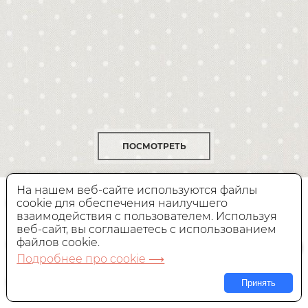
ПОСМОТРЕТЬ
На нашем веб-сайте используются файлы
Обои Andrea Rossi Spectrum Trend
54434-5
cookie для обеспечения наилучшего
взаимодействия с пользователем. Используя
веб-сайт, вы соглашаетесь с использованием
Виниловые,
Южная Корея, 1,06x10,05 м
файлов cookie.
4 800 руб.
Цена:
Подробнее про cookie ⟶
Принять
В КОРЗИНУ