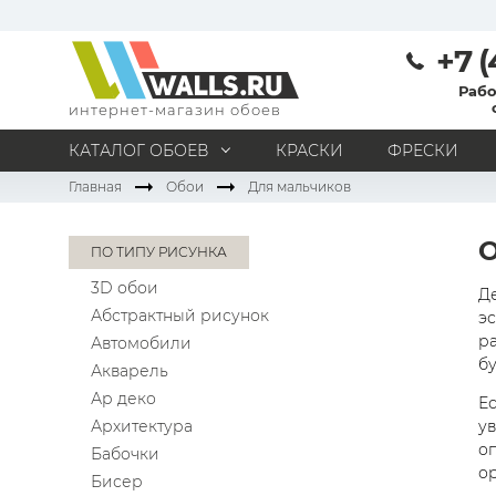
+7 (
Рабо
интернет-магазин обоев
КАТАЛОГ ОБОЕВ
КРАСКИ
ФРЕСКИ
Главная
Обои
Для мальчиков
МАТЕРИАЛ
Под покраску
Натуральные
Флизелиновые
ПО ТИПУ РИСУНКА
Виниловые
Бумажные
Текстильные
3D обои
Акриловые
Все материалы
Д
Абстрактный рисунок
эс
ПОМЕЩЕНИЕ
ра
Автомобили
б
Кабинет
Коридор
Офис
Гостиная
Акварель
Ар деко
Спальня
Детская
Кухня
Прихожая
Ес
Архитектура
у
Все типы помещений
оп
Бабочки
о
Бисер