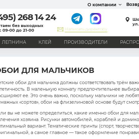
Возв
О компании
495)
268 14 24
Шо
ул.
таем без выходных
Написать директору
с 09-00 до 21-00
ЛЕПНИНА
КЛЕЙ
ПРОИЗВОДИТЕЛИ
РАСПР
СТИЛЬ
Кантри
Модерн
Прованс
Хай-тек
Лофт
ОБОИ ДЛЯ МАЛЬЧИКОВ
Классика
Английский стиль
Скандинавский стиль
Японский стиль
Все стили
етские обои для мальчика должны соответствовать трём важ
тетичность. В маленькую комнату предпочтительнее выбират
РИСУНОК
сширяют ее. Это очень важно, поскольку мальчики не любят
умажных «сортов», обои на флизелиновой основе будут смот
Граффити
Карта мира
Книги
Под кирпич
С вензелями
С надписями
Однотонные
ли вы не можете определиться, какие именно обои для маль
влечения хозяина. Рисунки автомобилей, кораблей и домик
Геометрический рисунок
Цветы
Дамаск
тимальный вариант. Тематические принты (спорт, творчество 
В клетку
В полоску
Все рисунки
ригинальной, а самое главное — такое оформление понрави