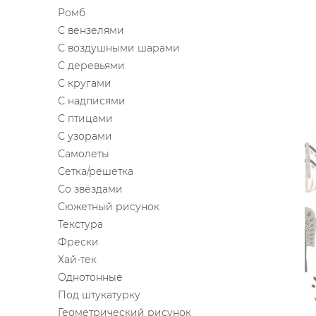
Ромб
С вензелями
С воздушными шарами
С деревьями
С кругами
С надписями
С птицами
С узорами
Самолеты
Сетка/решетка
Со звёздами
Сюжетный рисунок
Текстура
Фрески
Хай-тек
Однотонные
Под штукатурку
Геометрический рисунок