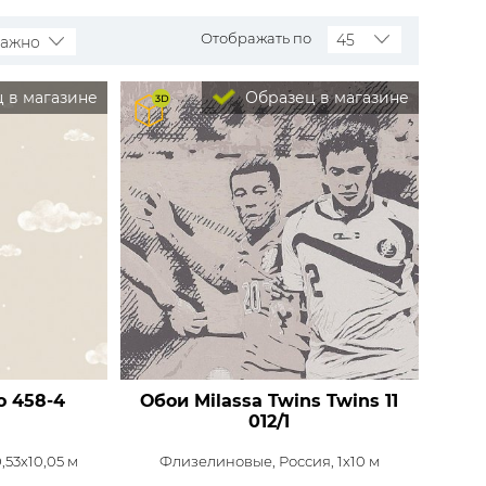
Rasch
Luna
Wallquest
Все бренды
Отображать по
45
важно
ПОКАЗАТЬ ВСЕ ОБОИ
 в магазине
Образец в магазине
o
458-4
Обои Milassa Twins
Twins 11
012/1
,53x10,05 м
Флизелиновые,
Россия, 1x10 м