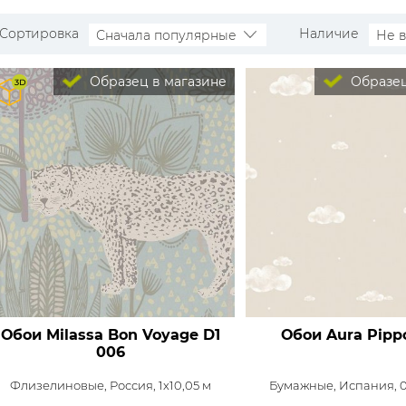
Сортировка
Наличие
Сначала популярные
Не 
Образец в магазине
Образец
Обои Milassa Bon Voyage
D1
Обои Aura Pipp
006
Флизелиновые,
Россия, 1x10,05 м
Бумажные,
Испания, 0