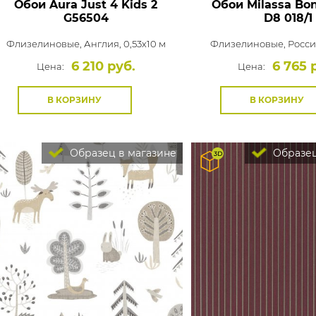
Обои Aura Just 4 Kids 2
Обои Milassa Bo
G56504
D8 018/1
Флизелиновые,
Англия, 0,53x10 м
Флизелиновые,
Россия
6 210 руб.
6 765 
Цена:
Цена:
В КОРЗИНУ
В КОРЗИНУ
Образец в магазине
Образец