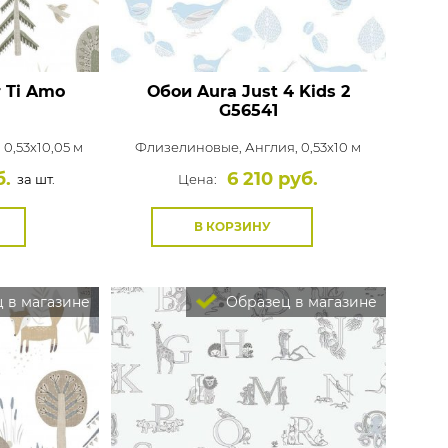
r Ti Amo
Обои Aura Just 4 Kids 2
G56541
 0,53x10,05 м
Флизелиновые,
Англия, 0,53x10 м
б.
6 210 руб.
за шт.
Цена:
В КОРЗИНУ
 в магазине
Образец в магазине