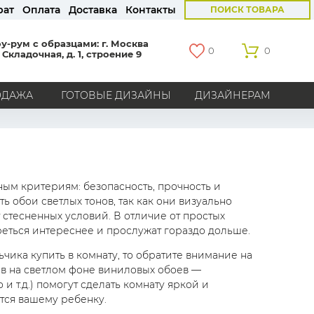
рат
Оплата
Доставка
Контакты
ПОИСК ТОВАРА
у-рум с образцами: г. Москва
0
0
 Складочная, д. 1, строение 9
ОДАЖА
ГОТОВЫЕ ДИЗАЙНЫ
ДИЗАЙНЕРАМ
СТРАНЫ
Америка
Англия
Бельгия
Германия
Голландия
Италия
Россия
Все страны
ным критериям: безопасность, прочность и
ь обои светлых тонов, так как они визуально
БРЕНДЫ
 стесненных условий. В отличие от простых
реться интереснее и прослужат гораздо дольше.
Marburg
Loymina
Milassa
Aura
York
Khroma
Andrea Rossi
Bernardo Bartalucci
чика купить в комнату, то обратите внимание на
ов на светлом фоне виниловых обоев —
Zambaiti
KT-Exclusive
Baoqili
AS Creation
и т.д.) помогут сделать комнату яркой и
Hygge Roll
Распродажа остатков
Grandeco
тся вашему ребенку.