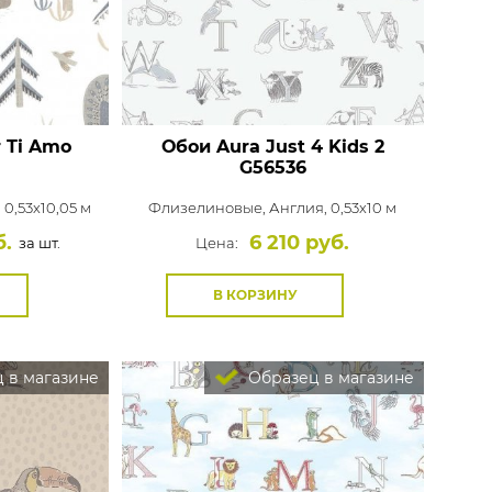
r Ti Amo
Обои Aura Just 4 Kids 2
G56536
 0,53x10,05 м
Флизелиновые,
Англия, 0,53x10 м
б.
6 210 руб.
за шт.
Цена:
В КОРЗИНУ
 в магазине
Образец в магазине