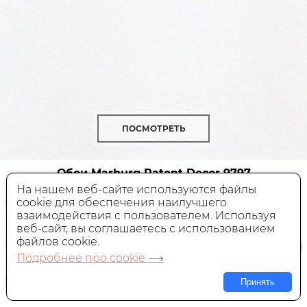
ПОСМОТРЕТЬ
Обои Marburg Patent Decor
9797
На нашем веб-сайте используются файлы
cookie для обеспечения наилучшего
Под покраску,
Германия, 1,06x25 м
взаимодействия с пользователем. Используя
веб-сайт, вы соглашаетесь с использованием
9 750 руб.
Цена:
файлов cookie.
Подробнее про cookie ⟶
В КОРЗИНУ
Принять