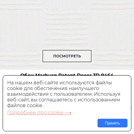
ПОСМОТРЕТЬ
Обои Marburg Patent Decor 3D
9464
На нашем веб-сайте используются файлы
cookie для обеспечения наилучшего
Под покраску,
Германия, 0,53x10,05 м
взаимодействия с пользователем. Используя
веб-сайт, вы соглашаетесь с использованием
2 990 руб.
Цена:
файлов cookie.
Подробнее про cookie ⟶
В КОРЗИНУ
Принять