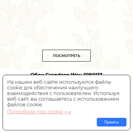
ПОСМОТРЕТЬ
Обои Grandeco Way
R180133
На нашем веб-сайте используются файлы
cookie для обеспечения наилучшего
Виниловые,
Россия, 1,06x10,05 м
взаимодействия с пользователем. Используя
веб-сайт, вы соглашаетесь с использованием
2 756 руб.
Цена:
файлов cookie.
Подробнее про cookie ⟶
В КОРЗИНУ
Принять