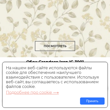
ПОСМОТРЕТЬ
Обои Grandeco Icon
IC 3001
На нашем веб-сайте используются файлы
cookie для обеспечения наилучшего
Виниловые,
Бельгия, 0,53x10,05 м
взаимодействия с пользователем. Используя
веб-сайт, вы соглашаетесь с использованием
2 500 руб.
Цена:
файлов cookie.
Подробнее про cookie ⟶
В КОРЗИНУ
Принять