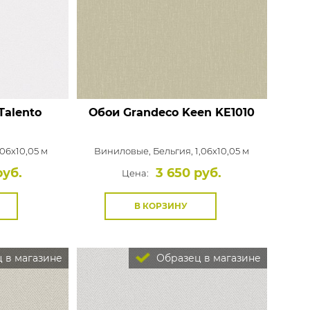
Rasch
Luna
Wallquest
Все бренды
ПОКАЗАТЬ ВСЕ ОБОИ
Talento
Обои Grandeco Keen
KE1010
,06x10,05 м
Виниловые,
Бельгия, 1,06x10,05 м
руб.
3 650 руб.
Цена:
В КОРЗИНУ
 в магазине
Образец в магазине