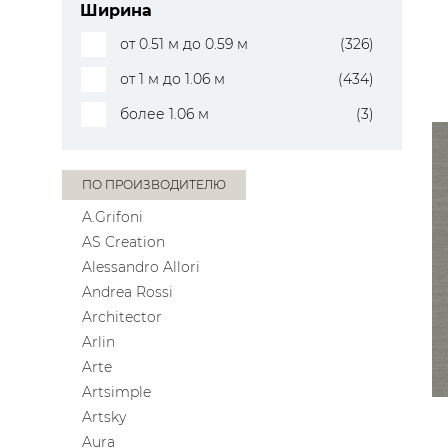
Ширина
от 0.51 м до 0.59 м
(326)
от 1 м до 1.06 м
(434)
более 1.06 м
(3)
ПО ПРОИЗВОДИТЕЛЮ
A.Grifoni
AS Creation
Alessandro Allori
Andrea Rossi
Architector
Arlin
Arte
Artsimple
Artsky
Aura