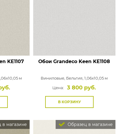
en
KE1107
Обои Grandeco Keen
KE1108
1,06x10,05 м
Виниловые,
Бельгия, 1,06x10,05 м
руб.
3 800 руб.
Цена:
В КОРЗИНУ
 в магазине
Образец в магазине