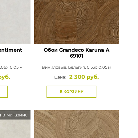
Rasch
Luna
Wallquest
Все бренды
ПОКАЗАТЬ ВСЕ ОБОИ
entiment
Обои Grandeco Karuna
A
69101
1,06x10,05 м
Виниловые,
Бельгия, 0,53x10,05 м
руб.
2 300 руб.
Цена:
В КОРЗИНУ
 в магазине