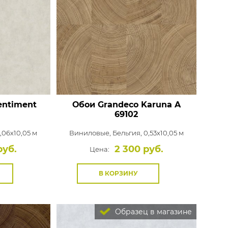
entiment
Обои Grandeco Karuna
A
69102
1,06x10,05 м
Виниловые,
Бельгия, 0,53x10,05 м
руб.
2 300 руб.
Цена:
В КОРЗИНУ
Образец в магазине