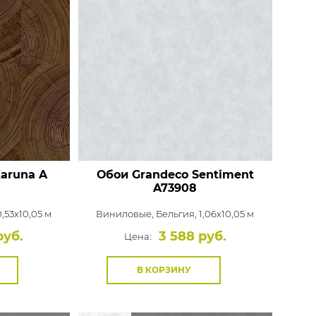
Karuna
A
Обои Grandeco Sentiment
A73908
0,53x10,05 м
Виниловые,
Бельгия, 1,06x10,05 м
руб.
3 588 руб.
Цена:
В КОРЗИНУ