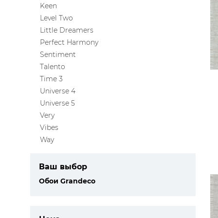
Keen
ЦВЕТА
Level Two
Little Dreamers
Perfect Harmony
Sentiment
Talento
Time 3
Universe 4
Universe 5
Very
Vibes
Way
Ваш выбор
Обои Grandeco