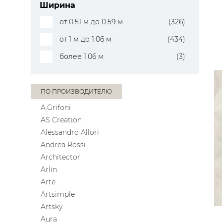
Ширина
от 0.51 м до 0.59 м
(326)
от 1 м до 1.06 м
(434)
более 1.06 м
(3)
ПО ПРОИЗВОДИТЕЛЮ
A.Grifoni
AS Creation
Alessandro Allori
Andrea Rossi
Architector
Arlin
Arte
Artsimple
Artsky
Aura