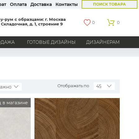
рат
Оплата
Доставка
Контакты
ПОИСК ТОВАРА
у-рум с образцами: г. Москва
0
0
 Складочная, д. 1, строение 9
ОДАЖА
ГОТОВЫЕ ДИЗАЙНЫ
ДИЗАЙНЕРАМ
СТРАНЫ
Америка
Англия
Бельгия
Германия
Голландия
Италия
Россия
Все страны
Отображать по
45
важно
БРЕНДЫ
 в магазине
Marburg
Loymina
Milassa
Aura
York
Khroma
Andrea Rossi
Bernardo Bartalucci
Zambaiti
KT-Exclusive
Baoqili
AS Creation
Hygge Roll
Распродажа остатков
Grandeco