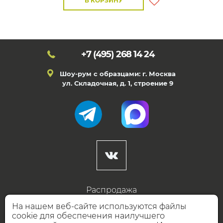
В КОРЗИНУ
+7 (495)
268 14 24
Шоу-рум с образцами: г. Москва
ул. Складочная, д. 1, строение 9
Распродажа
Готовые дизайны
На нашем веб-сайте используются файлы
cookie для обеспечения наилучшего
Дизайнерам