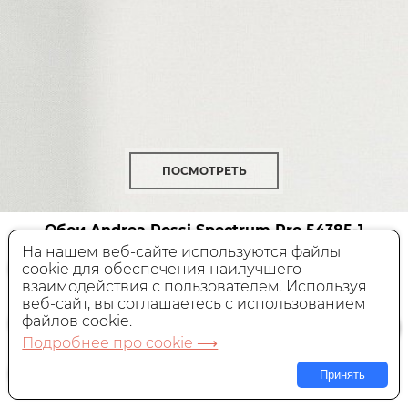
ПОСМОТРЕТЬ
Обои Andrea Rossi Spectrum Pro
54385-1
На нашем веб-сайте используются файлы
cookie для обеспечения наилучшего
Виниловые,
Италия, 1,06x10 м
взаимодействия с пользователем. Используя
веб-сайт, вы соглашаетесь с использованием
4 800 руб.
Цена:
файлов cookie.
Подробнее про cookie ⟶
В КОРЗИНУ
Принять