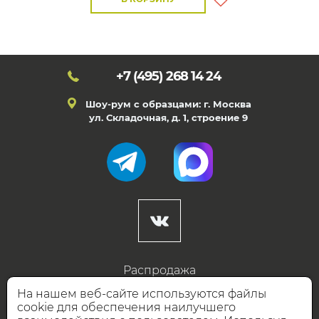
+7 (495)
268 14 24
Шоу-рум с образцами: г. Москва
ул. Складочная, д. 1, строение 9
Распродажа
Готовые дизайны
На нашем веб-сайте используются файлы
cookie для обеспечения наилучшего
Дизайнерам