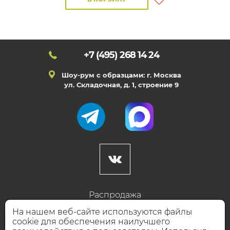
+7 (495)
268 14 24
Шоу-рум с образцами: г. Москва
ул. Складочная, д. 1, строение 9
Распродажа
Готовые дизайны
На нашем веб-сайте используются файлы
cookie для обеспечения наилучшего
Дизайнерам